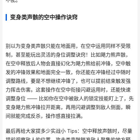
不乱。
变身类声骸的空中操作诀窍
别以为变身类声骸只能在地面用，在空中运用同样不受限
制，甚至能玩出灵活的身位调整诀窍！比如飓力熊声骸，
在空中释放后人物会直接幻化为飓力熊给前冲锋，空中触
发的冲锋效果和地面完全一致，你还能在冲锋经过中随时
调整路线，要是不想继续冲锋了，也可以提前结束触发强
力挥击伤害。这套操作在空中衔接闪避运用时，还能快速
调整身位 —— 比如你在空中被敌人的锁定技能盯上了，先
变身飓力熊冲锋拉开距离，再用闪避调整到敌人侧面，瞬
间就能完成反杀，操作感直接拉满。
最后再给大家提多少实战小 Tips：空中释放声骸时，尽量
提前观察敌人的位置，攻击类声骸瞄准敌人聚集的地方释