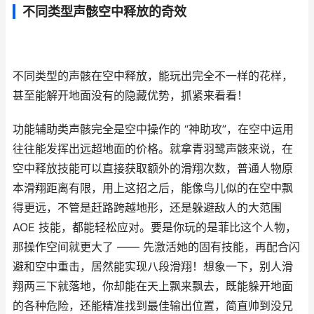
不同类型声骸空中释放的奇效
不同类型的声骸在空中释放，能玩出完全不一样的花样，
甚至能解开地面没有的隐藏优势，抓紧来看看！
功能辅助类声骸完全是空中操作的 “神助攻”，在空中运用
往往能发挥出远超地面的价格。就拿青羽鹭声骸来说，在
空中释放技能可以直接获取额外的滑翔次数，普通人物原
本滑翔距离有限，用上这招之后，能像鸟儿似的在空中飘
得更远，不管是赶路跨越地形，还是躲避敌人的大范围
AOE 技能，都能轻松应对。要是你玩的是菲比这个人物，
那操作空间就更大了 —— 先激活她的固有技能，再配合闪
避和空中重击，居然能实现八段滑翔！想象一下，别人滑
翔两三下就落地，你却能在天上飘来飘去，既能躲开地面
的各种危险，还能精准找到最佳输出位置，简直帅到没兄