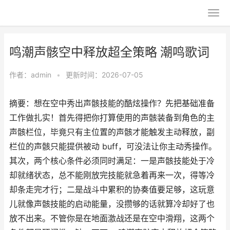
鸣潮声骸空中释放超全策略 潮鸣歌词
作者：
admin
•
更新时间：2026-07-05
摘要：想在空中秀出声骸技能的酷炫操作？先把基础准备
工作做扎实！首先得把你打算使用的声骸装备到角色的主
声骸栏位，毕竟只有主位置的声骸才能触发主动释放，副
栏位的声骸只能提供被动 buff，可没法让你主动秀操作。
其次，两个核心条件必须同时满足：一是声骸技能处于冷
却就绪状态，总不能刚放完技能就急着再来一次，得等冷
却条走完才行；二是战斗中累积的协奏值要足够，这玩意
儿就像声骸技能的启动能量，没攒够的话就算冷却好了也
放不出来。不管你是在地面激战还是在空中滑翔，这两个