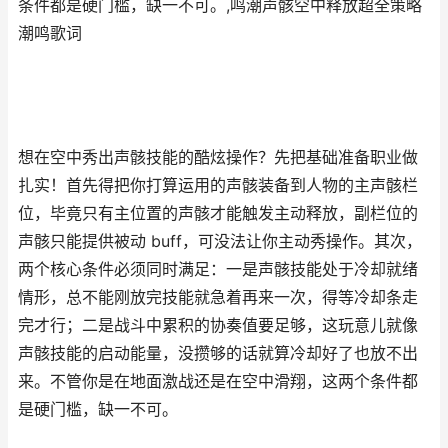
条件都是硬门槛，缺一不可。,鸣潮声骸空中释放超全策略
潮鸣歌词
想在空中秀出声骸技能的酷炫操作？先把基础准备职业做
扎实！首先得把你打算运用的声骸装备到人物的主声骸栏
位，毕竟只有主位置的声骸才能触发主动释放，副栏位的
声骸只能提供被动 buff，可没法让你主动秀操作。其次，
两个核心条件必须同时满足：一是声骸技能处于冷却就绪
情形，总不能刚放完技能就急着再来一次，得等冷却条走
完才行；二是战斗中累积的协奏值要足够，这玩意儿就像
声骸技能的启动能量，没攒够的话就算冷却好了也放不出
来。不管你是在地面激战还是在空中滑翔，这两个条件都
是硬门槛，缺一不可。