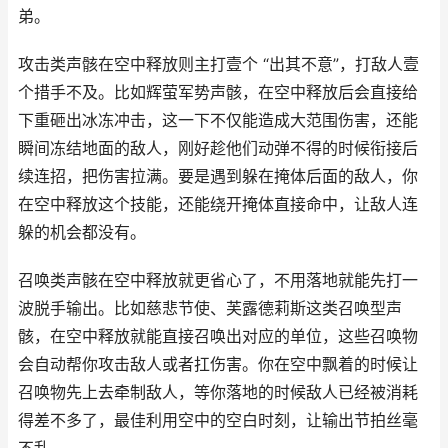
弟。
攻击类声骸在空中释放则主打壹个 “出其不意”，打敌人壹
个措手不及。比如辉萤军势声骸，在空中释放后会直接给
下重砸出冰冻冲击，这一下不仅能造成大范围伤害，还能
瞬间冻结地面的敌人，刚好趁他们动弹不得的时候衔接后
续连招，把伤害拉满。要是遇到躲在掩体后面的敌人，你
在空中释放这个技能，还能绕开掩体直接命中，让敌人连
躲的机会都没有。
召唤类声骸在空中释放就更省心了，不用落地就能先打一
波脱手输出。比如慈悲节使、芙露德莉斯这类召唤型声
骸，在空中释放就能直接召唤出对应的单位，这些召唤物
会自动帮你攻击敌人或者扛伤害。你在空中飘着的时候让
召唤物先上去牵制敌人，等你落地的时候敌人已经被消耗
得差不多了，最佳利用空中的空白时刻，让输出节拍丝毫