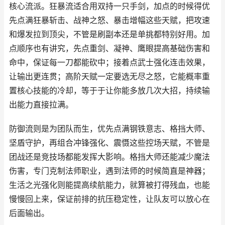
核心流派。狂暴流适合用双持一只手剑，加点的时候得优
先点满狂暴斩击、战神之怒、暴击增幅这些天赋，把攻速
和爆发拉到顶尖，不管是刷副本还是单挑都特别好用。加
点顺序也有讲究，先点重剑、凝神、鹰眼提高基础伤害和
命中，保证每一刀都能砍中；接着点武士强化连击效果，
让输出更连贯；高阶天赋一定要选无尽之怒，它能概率重
置核心技能的冷却，等于于让你能多放几次大招，持续输
出能力直接拉满。
防御流则是为团队而生，优先点满钢铁意志、格挡大师、
坚盾守护，再组合冲锋强化、震慑这些控场天赋，不管是
团战还是竞技场都能发挥大影响。格挡大师还能减少魔法
伤害，专门克制法师职业，遇到法师的时候简直是神器；
生活之光强化则能提高续航能力，就算被打得残血，也能
慢慢回上来，保证前排的抗压稳定性，让队友可以放心在
后面输出。