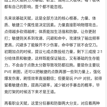
战士的天赋树分为基础、职业、通用三大板块，每个板块
都有自己的影响，壹个都不能忽视。
先来说基础天赋，这是全部方法的核心根基，力量、体
质、敏捷三个属性是决定因素。力量直接影响物理攻击，
点得越多砍得越疼；体质能加生活值和防御，让你更耐
打；敏捷则关系到攻速、闪避和命中，攻速快了输出频率
更高，闪避多了能躲开不少伤害，命中够了就不会空刀。
初期加点的时候，提议七成点数投给力量，剩下三成按 2:1
分给体质和敏捷，这样既能保证输出，又有基础的生存能
力，不会由于点数太分散导致攻防都拉胯。要是你主要玩
PVE 刷图，还可以把敏捷的点数再挪一些到力量上，强化
爆发伤害，刷怪效率直接翻倍；但要是玩 PVP 对抗，就得
留着敏捷点数，提高闪避率，减少被对手暴击的概率，毕
竟打架的时候活下来才是王道。
再看职业天赋，这里分狂暴和防御两大分支，对应着两种