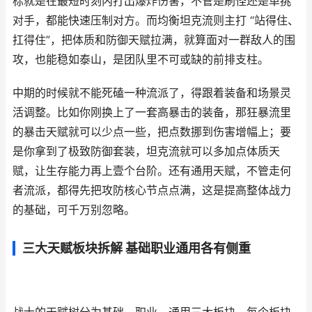
标就是在最短时刻内打出爆炸伤害，不管是刷怪还是单挑
对手，都能快速压制对方。而均衡坦克流则主打 “站得住、
扛得住”，把体质和防御天赋拉满，就算面对一群敌人的围
攻，也能稳如泰山，是团队里不可或缺的前排支柱。
中期的时候就不能死磕一种流派了，得跟着装备和场景灵
活调整。比如你刚换上了一套高暴击的装备，那狂暴流里
的暴击天赋就可以少点一些，把点数挪到伤害增幅上；要
是你拿到了极致防御套装，坦克流就可以多加点体质天
赋，让生存能力再上壹个台阶。还有通用天赋，不管走何
者流派，都得先把攻防核心节点点满，这是提高整体战力
的基础，可千万别忽略。
三大天赋板块拆解 基础职业通用各有侧重