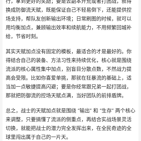
行，拿到更好的奖励；要是去副本开荒或者打团战，就得
换成防御流天赋，既能保证自己不轻易倒下，还能提供控
场支持，帮队友创新输出环境；日常刷图的时候，就可以
用均衡加点，兼顾输出效率和续航能力，不用频繁回城补
给，节省时刻。
其实天赋加点没有固定的模板，最适合的才是最好的。你
得结合自己的装备、方法习性来持续优化，核心就是围绕
流派的核心属性集中加点，别盲目分散点数，不然战力提
高会受限。比如你喜爱单挑，那就在狂暴流的基础上，适
当加一点敏捷提高闪避；要是你经常跟兄弟一起打团战，
那就把防御流的控场天赋点满，当好团队的前排盾牌。
总之，战士的天赋加点就是围绕 “输出” 和 “生存” 两个核心
来调整，只要搞懂了流派的侧重点，再结合实战场景灵活
切换，就能把战士的潜力完全发挥出来，在全民奇迹的全
球里闯出属于自己的一片天。