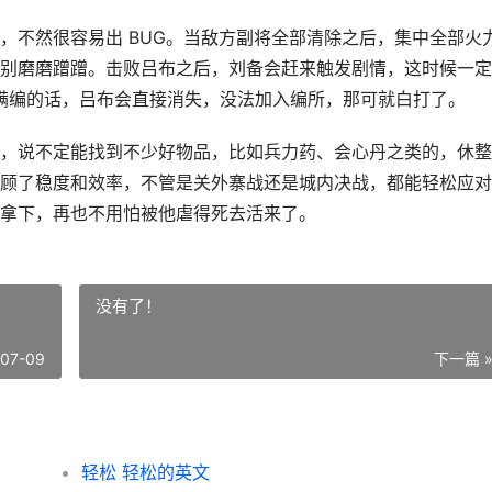
，不然很容易出 BUG。当敌方副将全部清除之后，集中全部火
别磨磨蹭蹭。击败吕布之后，刘备会赶来触发剧情，这时候一定
7 人满编的话，吕布会直接消失，没法加入编所，那可就白打了。
，说不定能找到不少好物品，比如兵力药、会心丹之类的，休整
顾了稳度和效率，不管是关外寨战还是城内决战，都能轻松应对
拿下，再也不用怕被他虐得死去活来了。
没有了！
-07-09
下一篇 
轻松 轻松的英文