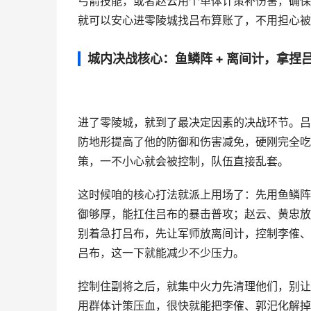
弓箭技能，或者赵云用个单体计策补伤害，确保
就可以安心进零陵城找吕布算账了，不用担心被
城内决战核心：鱼鳞阵 + 离间计，拿捏
进了零陵城，就到了最决定因素的决战环节。吕
防地形提高了他的防御和伤害减免，硬刚完全吃
策，一不小心就会被控制，队伍直接乱套。
这时候咱的核心打法就派上用场了：先用鱼鳞阵
御够厚，能扛住吕布的暴击普攻；赵云、黄忠放
别着急打吕布，先让军师放离间计，控制李傕、
吕布，这一下就能减少不少压力。
控制住副将之后，就集中火力先清理他们，别让
用群体计策压血，很快就能把李傕、郭汜化解掉