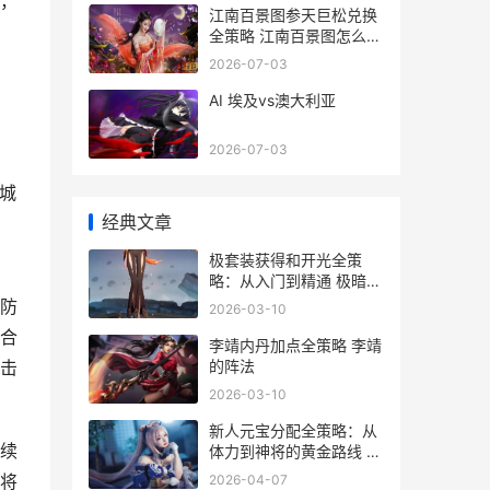
，
江南百景图参天巨松兑换
全策略 江南百景图怎么换
参天巨松
2026-07-03
AI 埃及vs澳大利亚
2026-07-03
城
经典文章
极套装获得和开光全策
略：从入门到精通 极暗装
备怎么获得
防
2026-03-10
合
李靖内丹加点全策略 李靖
的阵法
击
2026-03-10
新人元宝分配全策略：从
续
体力到神将的黄金路线 新
年元宝
将
2026-04-07