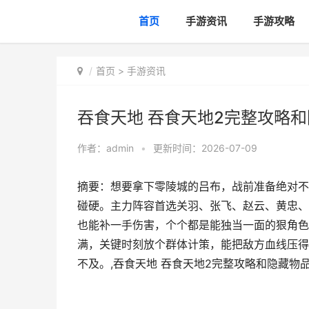
首页
手游资讯
手游攻略
首页
>
手游资讯
吞食天地 吞食天地2完整攻略
作者：
admin
•
更新时间：2026-07-09
摘要：想要拿下零陵城的吕布，战前准备绝对不能
碰硬。主力阵容首选关羽、张飞、赵云、黄忠、
也能补一手伤害，个个都是能独当一面的狠角色
满，关键时刻放个群体计策，能把敌方血线压得
不及。,吞食天地 吞食天地2完整攻略和隐藏物