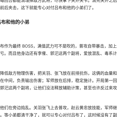
每回合都能清理掉敌方武将，尽快拿下关外关卡。清完关外之后
前后夹击，这下就能专心对付吕布和他的小弟们了。
吕布和他的小弟
布作为最终 BOSS，满值武力可不是吹的，普攻自带暴击，加上
亏。而且他身边还有李傕、郭汜这两个副将，爱放混乱、毒系计
降低敌方物理伤害，把关羽、张飞放在前排抗伤，这俩的血量和
在中间，负责输出伤害；军师放在后排，稳定施计。开局第一回
郭汜这两个副将，让他们没法释放辅助计策，甚至也许反过来攻
他们在旁边捣乱。关羽张飞上去普攻，赵云黄忠放技能，军师继
。等小弟都清干净了，就可以专心对付吕布了，这时候没有了副