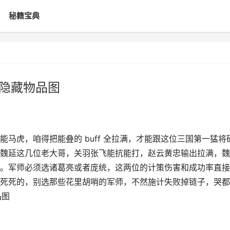
秘籍宝典
和隐藏物品图
马虎，咱得把能叠的 buff 全拉满，才能跟这位三国第一猛将
魏延这几位老大哥，关羽张飞能抗能打，赵云黄忠输出拉满，魏
。军师必须选诸葛亮或者庞统，这两位的计策伤害和成功率直接
死死的，别选那些花里胡哨的军师，不然施计失败掉链子，哭都
品图