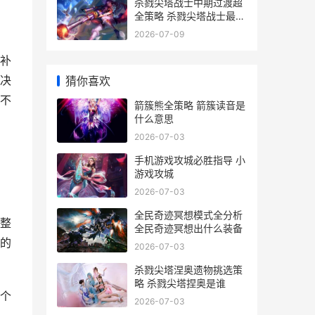
杀戮尖塔战士中期过渡超
全策略 杀戮尖塔战士最强
流派2021
2026-07-09
。
补
决
猜你喜欢
不
箭簇熊全策略 箭簇读音是
什么意思
2026-07-03
手机游戏攻城必胜指导 小
游戏攻城
2026-07-03
全民奇迹冥想模式全分析
整
全民奇迹冥想出什么装备
的
2026-07-03
杀戮尖塔涅奥遗物挑选策
略 杀戮尖塔捏奥是谁
个
2026-07-03