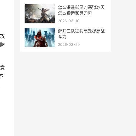
怎么锻造御灵刀寒狱冰天
怎么锻造御灵刀刃
2026-03-10
解开三队征兵高效提高战
攻
斗力
防
2026-03-29
意
不
，