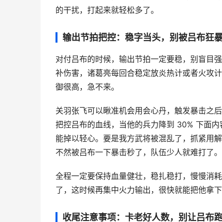
的干扰，打起来就轻松多了。
输出节拍把控：稳字当头，别被吕布狂
对付吕布的时候，输出节拍一定要稳，别盲目强
补伤害，诸葛亮每回合稳定放炎热计或者火攻计
御很高，急不来。
关羽张飞可以瞅准机会用会心丹，触发暴击之后
把控吕布的血线，当他的兵力降到 30% 下
能掉以轻心。要是我方武将被混乱了，抓紧用解
不然被吕布一下暴击秒了，队伍少人就难打了。
全程一定要保持血量健壮，稳扎稳打，慢慢消耗
了，这时候再集中火力输出，很快就能把他拿下
收尾注意事项：卡老好人数，别让吕布