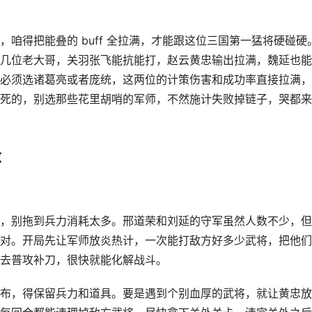
咱得把能叠的 buff 全拉满，才能跟这位三国第一猛将硬碰硬
几位老大哥，关羽张飞能抗能打，赵云黄忠输出拉满，魏延也能
必须选诸葛亮或者庞统，这两位的计策伤害和成功率直接拉满，
死的，别选那些花里胡哨的军师，不然施计失败掉链子，哭都来
敌
，别拖到兵力消耗太多。邢道荣和刘延的守军虽然人数不少，但
对。开局先让军师放炎热计，一次能打敌方好多少武将，把他们
去普攻补刀，很快就能化解战斗。
布，得保留兵力和道具。要是遇到个别血厚的武将，就让黄忠放