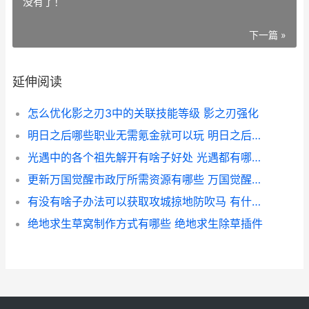
没有了！
下一篇 »
延伸阅读
怎么优化影之刃3中的关联技能等级 影之刃强化
明日之后哪些职业无需氪金就可以玩 明日之后哪些职业
光遇中的各个祖先解开有啥子好处 光遇都有哪些祖先
更新万国觉醒市政厅所需资源有哪些 万国觉醒城市升级顺序
有没有啥子办法可以获取攻城掠地防吹马 有什么办法吧
绝地求生草窝制作方式有哪些 绝地求生除草插件