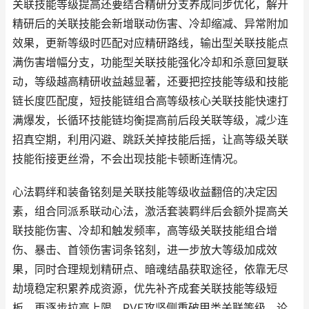
关联技能等级提高还要结合精研分支养成同步优化，解开
精研后的关联技能会新增联动伤害、冷却缩减、异常附加
效果，更新等级时匹配对应精研路线，输出型关联技能点
满伤害增幅分支，功能型关联技能强化冷却和杀意回复联
动，等级越高精研收益越显著，还要把控技能等级和技能
链长度匹配度，短技能链组合高等级核心关联技能快速打
满爆发，长循环技能链均衡提高前后段关联等级，减少连
招真空期，利用闪避、跳跃关掉技能后摇，让高等级关联
技能衔接更丝滑，不会出现技能卡顿断连情况。
心法羁绊和装备铭刻是关联技能等级收益翻倍的决定因
素，组合同派系联动心法，激活套装羁绊后会额外提高关
联技能伤害、冷却和触发频率，高等级关联技能组合增
伤、暴击、首领伤害词条铭刻，进一步放大等级加成效
果，同时合理规划精研点、暗魂结晶获取途径，依靠无尽
劫境稳定积累养成资源，优先补齐成套关联技能等级短
板，再逐步拉高上限，PVE攻坚侧重破甲类关联等级，论