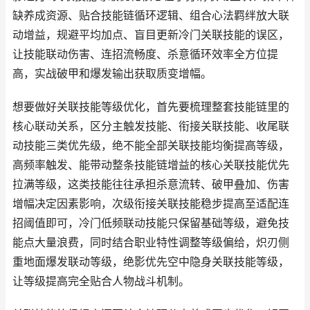
缺养成资源、贴合技能链循环逻辑、组合心法羁绊放大联
动增益，规避平均加点、盲目更新冷门关联技能的误区，
让技能联动伤害、连招流畅度、杀意循环效率全方位提
高，实战破甲和爆发输出获取质变增幅。
想要做好关联技能等级优化，首先要梳理整套技能链里的
核心联动关系，区分主触发技能、衔接关联技能、收尾联
动技能三类优先级，绝不能全部关联技能均衡提高等级，
高频率触发、能带动整条技能链增益的核心关联技能优先
拉满等级，这类技能往往承担杀意流转、破甲叠加、伤害
增幅决定因素影响，次级衔接关联技能稳步提高至适配连
招阈值即可，冷门低频联动技能只保留基础等级，避免技
能点大量浪费，同时结合职业特性调整等级偏给，炽刃侧
重地面爆发联动等级，绝影优先空中隐身关联技能等级，
让等级提高完全贴合人物战斗机制。