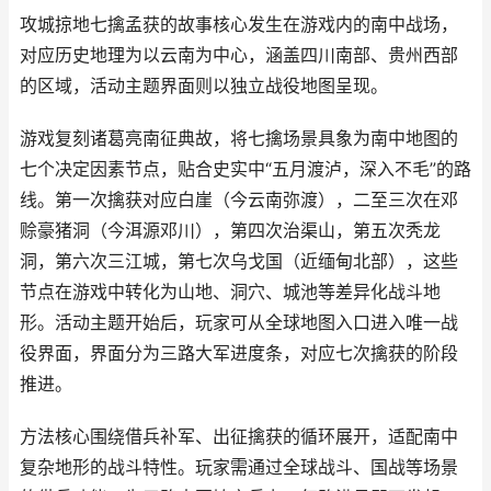
攻城掠地七擒孟获的故事核心发生在游戏内的南中战场，
对应历史地理为以云南为中心，涵盖四川南部、贵州西部
的区域，活动主题界面则以独立战役地图呈现。
游戏复刻诸葛亮南征典故，将七擒场景具象为南中地图的
七个决定因素节点，贴合史实中“五月渡泸，深入不毛”的路
线。第一次擒获对应白崖（今云南弥渡），二至三次在邓
赊豪猪洞（今洱源邓川），第四次治渠山，第五次秃龙
洞，第六次三江城，第七次乌戈国（近缅甸北部），这些
节点在游戏中转化为山地、洞穴、城池等差异化战斗地
形。活动主题开始后，玩家可从全球地图入口进入唯一战
役界面，界面分为三路大军进度条，对应七次擒获的阶段
推进。
方法核心围绕借兵补军、出征擒获的循环展开，适配南中
复杂地形的战斗特性。玩家需通过全球战斗、国战等场景