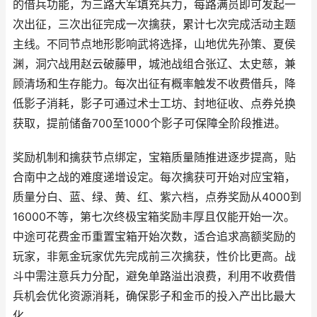
的借兵功能，为三路大军填充兵力，每路满员即可发起一
次出征，三次出征完成一次擒获，累计七次完成活动主题
主线。不同节点地形影响武将选择，山地优先孙策、夏侯
渊，洞穴战用赵云破藤甲，城池战组合张辽、太史慈，兼
顾清场和生存能力。每次出征有概率触发不收费借兵，降
低影子消耗，影子可通过术士工坊、封地征收、点券兑换
获取，提前储备700至1000个影子可保障全阶段推进。
奖励机制和擒获节点绑定，宝箱质量随推进逐步提高，贴
合南中之战的难度递增设定。每次擒获可开始对应宝箱，
质量分白、蓝、绿、黄、红、紫六档，点券奖励从4000到
16000不等，第七次终极宝箱奖励丰厚且仅能开始一次。
中途可花费金币重置宝箱开始次数，适合追求高额奖励的
玩家，非氪金玩家优先完成前三次擒获，性价比更高。战
斗中需注意兵力分配，避免单路溢出浪费，利用不收费借
兵机会优化资源消耗，确保影子和金币的投入产出比最大
化。