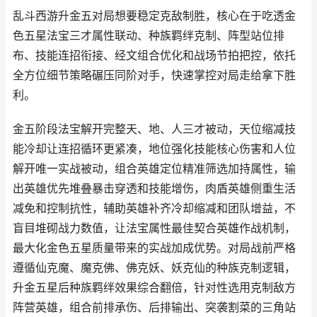
乱斗西游升金五对局想要稳定克敌制胜，核心在于吃透金
色五星法宝三才属性联动、种族羁绊克制、阵型站位排
布、技能连招衔接、经文组合优化和战场节拍把控，依托
全方位细节策略碾压同阶对手，快速掌控对局走给拿下胜
利。
金五阶段法宝解开完整天、地、人三才被动，天位缩减技
能冷却让连招循环更紧凑，地位强化技能核心伤害和人位
解开唯一实战被动，组合英雄定位精准筛选加持属性，输
出英雄优先堆叠暴击穿透和技能增伤，肉盾英雄侧重生活
减免和控制抗性，辅助英雄补齐冷却缩减和团队增益，不
盲目堆砌战力数值，让法宝属性最佳契合英雄作战机制，
最大化金色五星质量带来的实战加成优势。对局战前严格
遵循仙克魔、魔克佛、佛克妖、妖克仙的种族克制逻辑，
升金五星后种族羁绊效果综合翻倍，针对性选用克制敌方
阵营英雄，组合前排承伤、后排输出、突袭割菜的三角站