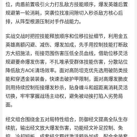
位，肉盾前置吸引火力打乱敌方技能顺序，爆发英雄后置
规避第一轮消耗，突袭位找准间隙切入秒杀敌方核心后
排，从阵型根源压制对手作战能力。
实战交战时把控技能释放顺序和位移拉扯细节，利用金五
英雄高额闪避、减伤、爆发加成，先手用控制技能打断敌
方大招施法，衔接范围伤害压低全员血线，借助位移灵活
规避要命爆发伤害，不扎堆承受群体技能伤害，分散站位
降低敌方AOE清场效率。面对高防坦克优先选用破防类技
能和穿透金装装备，快速击破护甲限制，面对高爆发脆皮
则用持续控制衔接爆发秒杀，贴身缠斗和超距离消耗灵活
切换，牢牢掌握战场主动权，避免被动挨打陷入劣势局
面。
经文组合围绕金五对局特性组合，防御经文提高全队生存
续航，输出经文放大爆发伤害，功能经文补足控制、免
控、冷却短板，成套经文羁绊激活额外加成，配合金装套