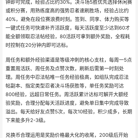
钟即可完成，经验占比约30%。决斗场5胜优先选择休闲赛
或积分赛，用熟练度高的强势忍者速刷胜场，经验占比约
40%，避免在段位赛浪费时刻。签到、同享、体力购买等
一键式任务可快速补齐活跃度，每天活跃度至少达到60才
能全额领取忍法帖经验，80活跃可拿到额外奖励，全程耗
时控制在20分钟内即可达标。
周任务和额外经验渠道是等级冲刺的核心支柱，每周一5点
重置周活跃、周任务及点赞次数，刷新后需第一时刻处
理。周任务中忍法帖唯一任务经验极高，如组队完成忍法
帖副本、指定类型忍者决斗场获胜等，单任务奖励可达
800经验，远超日常任务。周活跃累计达标可解开大额经
验奖励，合理分配每天活跃进度，避免单日集中完成导致
溢出。每天给好友点赞5次，每次10经验，积少成多，长期
下来能多升2-3级。
兑换币合理运用是奖励价格最大化的收尾，200级后开始