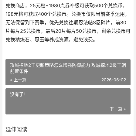
兑换商店，25元档+1980点券补级可获取500个兑换币，
198元档可获取400个兑换币。兑换币仅限当前赛季运用，
无法保留到下赛季，优先兑换往期忍法帖S忍碎片，前80
片每片25兑换币，最后20片每片50兑换币，剩余兑换币可
兑换精炼石、忍玉等养成资源，避免浪费。
攻城掠地2王更新策略怎么增强防御能力 攻城掠地2级王朝
前置条件
« 上一篇
2026-06-02
没有了！
下一篇 »
延伸阅读