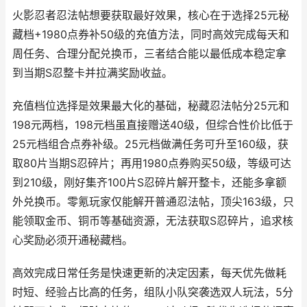
火影忍者忍法帖想要获取最好效果，核心在于选择25元秘
藏档+1980点券补50级的充值方法，同时高效完成每天和
周任务、合理分配兑换币，三者结合能以最低成本稳定拿
到当期S忍整卡并拉满奖励收益。
充值档位选择是效果最大化的基础，秘藏忍法帖分25元和
198元两档，198元档虽直接赠送40级，但综合性价比低于
25元档组合点券补级。25元档做满任务可升至160级，获
取80片当期S忍碎片；再用1980点券购买50级，等级可达
到210级，刚好集齐100片S忍碎片解开整卡，还能多拿额
外兑换币。零氪玩家仅能解开普通忍法帖，顶尖163级，只
能领取金币、铜币等基础资源，无法获取S忍碎片，追求核
心奖励必须开通秘藏档。
高效完成日常任务是快速更新的决定因素，每天优先做耗
时短、经验占比高的任务，组队小队突袭选双人玩法，5分