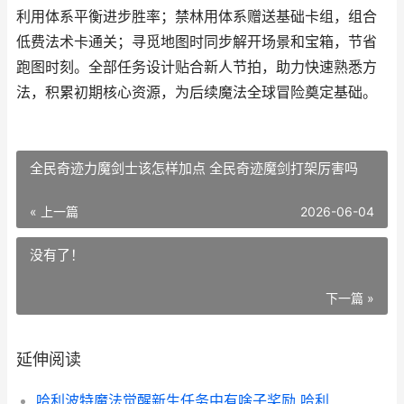
利用体系平衡进步胜率；禁林用体系赠送基础卡组，组合
低费法术卡通关；寻觅地图时同步解开场景和宝箱，节省
跑图时刻。全部任务设计贴合新人节拍，助力快速熟悉方
法，积累初期核心资源，为后续魔法全球冒险奠定基础。
全民奇迹力魔剑士该怎样加点 全民奇迹魔剑打架厉害吗
« 上一篇
2026-06-04
没有了！
下一篇 »
延伸阅读
哈利波特魔法觉醒新生任务中有啥子奖励 哈利波特魔法觉醒华为渠道服