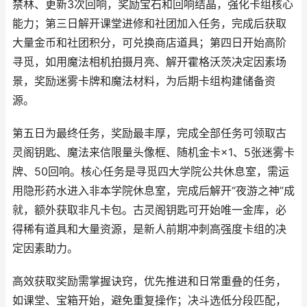
禁林、更新3次回响，奖励宝石和回响结晶，强化卡组核心
能力；第三日解开课堂进修和社团加入任务，完成后获取
大量金币和社团积分，可兑换商店道具；第四日开始高阶
寻觅，如用魔法相机拍摄月亮、解开霍格沃茨决定因素场
景，奖励迷雾卡牌和魔法材料，为后期卡组构建储备资
源。
第五日为最终任务，奖励最丰厚，完成全部任务可领取古
灵阁钥匙、魔法来信限量头像框、随机金卡×1、5张迷雾卡
牌、50回响。核心任务是寻觅四大学院公共休息室，需运
用隐形药水进入非本学院休息室，完成后解开“夜游之神”成
就，额外获取非凡卡包。古灵阁钥匙可开始唯一金库，必
得稀有道具和大量资源，是新人前期冲刺高强度卡组的决
定因素助力。
高效获取奖励需掌握诀窍，优先推进和日常重叠的任务，
如课堂、宝箱开始，避免重复操作；决斗选低分段匹配，