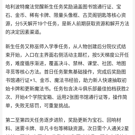
哈利波特魔法觉醒新生任务奖励涵盖图书馆通行证、宝
石、金币、稀有卡牌、限量头像框、古灵阁钥匙等核心资
源，分5天解开19个任务，是新人前期获取资源和解开方法
的决定因素渠道。
新生任务又称巫师入学季任务，从人物创建后分院仪式结
束开始，入口在主界面右侧活动主题栏，按5天梯度公开任
务，难度循序渐进，覆盖决斗、禁林、课堂、社团、地图
寻觅等核心方法。首日任务聚焦基础操作，完成后奖励图
书馆通行证×1、金币、魔法书经验，助力新人快速抽取初
始卡牌和更新魔法书。任务包含决斗俱乐部最佳拍档获胜2
次、开始4个学院宝箱、运用2张图书馆通行证等，操作简
单，失败无惩罚，可重复挑战。
第二至第四天任务逐步进阶，奖励更新为宝石、回响材
料、迷雾卡牌、非凡卡包等稀缺资源。次日需个人通关2星