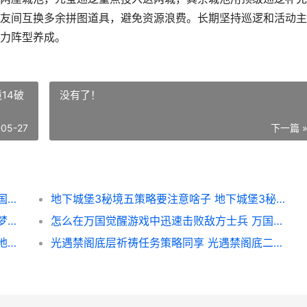
友间互换多余拼图道具，避免资源浪费。长期坚持巡逻和活动主
力阵型养成。
14破
没有了！
-05-27
下一篇 
少年三国志代天巡游的碎片怎么取得 少年三国志代天巡狩攻略
地下城堡3秘境五策略要注意啥子 地下城堡3秘境14破败宅邸攻略
梦幻诛仙焚香子女加点该注重哪些属性提高 梦幻诛仙焚香二代技能
怎么在万国觉醒游戏中迅速击败敌方士兵 万国觉醒怎么进入游戏
攻城掠地辞旧迎新活动主题有何特征 攻城掠地辞旧迎新活动大奖怎么
光遇禁阁底层祈祷任务策略同享 光遇禁阁底二层冥想