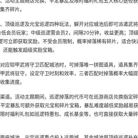
、活动主题商店兑换、平定暴乱及限时福利礼包五大核心途径获
集齐碎片。
、顶级巡逻及元宝巡逻四种玩法，解开对应城池后即可派遣武将
合低会员玩家；中级巡逻需会员2，间隔20分钟，收益更高；顶
逻可立即获取奖励，不受会员限制，概率掉落稀有碎片，适合快
，还能触发超级奖励宝箱。
对应铠甲武将守卫匹配城池时，可掉落唯一拼图道具，道具集齐
甲武将驻守，设定守卫时刻和效率，三者匹配时掉落概率大幅提
收集进度。
渠道。活动主题期间，巡逻掉落的代币可在巡游商店兑换指定碎
次平定暴乱可额外获取元宝和碎片宝箱，暴乱难度越低奖励越易
限时福利礼包如巡逻特惠包、成长基金等，也可直接获取大量碎
两座城池，元宝巡逻重点投入这两城，其余城池用顶级巡逻补充