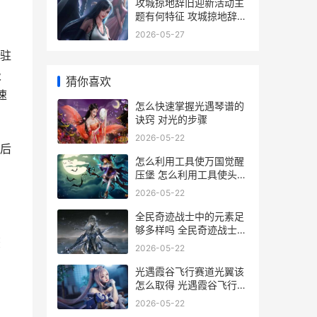
攻城掠地辞旧迎新活动主
题有何特征 攻城掠地辞旧
迎新活动大奖怎么
2026-05-27
驻
级
猜你喜欢
速
怎么快速掌握光遇琴谱的
诀窍 对光的步骤
2026-05-22
后
怎么利用工具使万国觉醒
压堡 怎么利用工具使头发
变黑
2026-05-22
全民奇迹战士中的元素足
够多样吗 全民奇迹战士加
获
点攻略
2026-05-22
光遇霞谷飞行赛道光翼该
怎么取得 光遇霞谷飞行赛
道捷径
2026-05-22
。