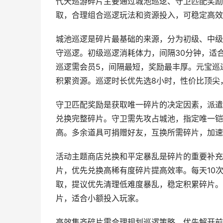
代天巡游碎片主要通过城池巡逻、守卫匹配奖励
取，合理组合巡逻玩法和资源投入，可稳定高效
城池巡逻是碎片最基础的来源，分为初级、中级
守巡逻。初级巡逻消耗体力，间隔30分钟，适
巡逻需会员5，间隔最短，奖励最丰厚。元宝巡
积累资源。巡逻时长优先选8小时，性价比顶尖
守卫匹配奖励是获取唯一碎片的决定因素，派遣
兑换完整碎片。守卫需先攻占城池，指定唯一铠
高。多余道具可捐赠好友，互换所需碎片，加速
活动主题商店兑换和平定暴乱是碎片的重要补充
片，优先兑换高稀有度碎片提高效率。每天10
取，提议优先清理低难度暴乱，稳定积累碎片。
片，适合小额投入玩家。
高效集齐碎片需合理规划巡逻策略，优先解开前