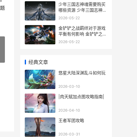
少年三国志神魂需要购买
题
哪些资源 少年三国志神魂
怎么获得
2026-05-22
金铲铲之战羁绊对于游戏
平衡有何影响 金铲铲之战
羁绊追踪者怎么凑
2026-05-22
»
经典文章
悠星大陆深渊乱斗如何玩
2026-03-10
|肉天赋加点图攻略指南|
2026-04-10
王者军团攻略
2026-03-31