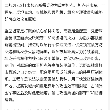
二战风云2打鹰核心所需兵种为重型坦克、坦克歼击车、工
程车、反坦克炮、攻城炮和轰炸机，组合合理数量和战略
即可高效攻克鹰城。
重型坦克是打鹰的核心前排肉盾，需要足量配置，凭借厚
重装甲正面承受鹰城守军和防御塔的火力，为后排部队创
新输出空间，推进时以急行军快速突进，优先锁定敌方防
空炮和喀秋莎火箭炮阵地，避免被超距离火力持续消耗。
坦克歼击车作为核心反装甲单位，要保持极点攻击距离，
专门针对鹰城的虎王坦克等高阶装甲单位，远距离精准打
击且减少自身伤亡，配合重坦形成前后夹击的装甲压制体
系。工程车是攻坚决定因素辅助兵种，用于快速搭建炮兵
阵地，提高攻城炮和反坦克炮的攻击效率和射程，占领外
围军事区后及时建造炮塔，辅助攻击鹰城内部守军和防御
建筑。