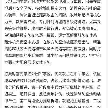
反坦克炮主要针对敌方中轻型装甲和步兵单位，部署在重
坦后方安全区域，持续输出稳定火力，清理突破前排的敌
方装甲，弥补重坦近距离攻击的间隙。攻城炮是拆塔核心
力量，数量需充足，专门针对鹰城的各级防御塔，尤其是
高等级防御塔，攻击时分散行进，避免被范围攻击团灭，
单独编队锁定防御塔逐一摧毁，逐步瓦解鹰城防御体系。
轰炸机负责空中支援，在敌方防空炮被摧毁后出动，精准
清除喀秋莎火箭炮和管风琴火箭炮等超距离威胁，同时打
击鹰城内部的步兵集群，减少地面部队推进阻力，空中和
地面火力配合形成立体攻势。
打鹰时需先掌控外围军事区，优先攻占左中军事区，该区
域易守难攻且能辐射周边，占领后建造炮塔辅助输出。进
攻分阶段推进，第一阶段集中兵力歼灭鹰城外围驻军，重
坦突进、坦歼输出、反坦克炮补伤，快速清除防空炮和装
甲单位；第二阶段全力推进拆塔，攻城炮主导输出，工程
车保障阵地，轰炸机清理残余，各兵种严格分工配合，保