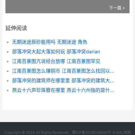
下一篇 »
延伸阅读
无期迷途辰砂能用吗 无期迷途 角色
部落冲突大起大落如何玩 部落冲突darian
江南百景图亢说经台放哪 江南百景图罕见
江南百景图怎么赚铜币 江南百景图怎么找回以前的账号
部落冲突的建筑师在哪里里 部落冲突的建筑大师星瓶怎么用
燕云十六声珍珠簪在哪里 燕云十六州指的是什么地方
Copyright © 2024 All Rights Reserved.
蜀ICP备2026008658号-6
XML地图