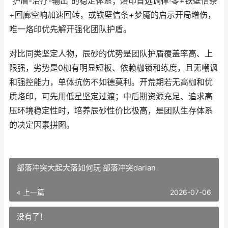
“护盾-治疗-输出”的稳定体系；烙印首选调律·零+铁壁信条
+回廊空响加速回转，或铁壁信条+梦魇的启示开局增伤，
唯一烙印优先解开强化团队护盾。
对比同类坚定人物，辰砂的优势是团队护盾覆盖率高、上
限强，劣势是0枷有明显短板、依赖枷锁和练度，且无嘲讽
和强控能力，单体抗伤不如德莫利。开荒期若无高枷和优
质烙印，可先用低星坚定过渡；中后期资源充足、追求高
压环境稳定性时，培养辰砂性价比极高，是团队生存体系
的决定因素拼图。
部落冲突大起大落如何玩 部落冲突darian
« 上一篇
2026-07-06
没有了！