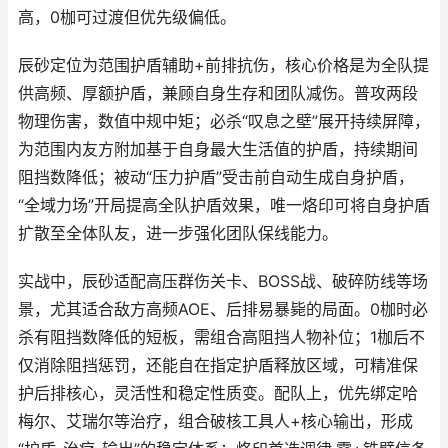
高，0枷可过渡但优先级偏低。
辰砂定位为范围护盾辅助+前排抗伤，核心价格是为全队提
供高频、厚额护盾，兼顾自身生存和团队减伤。普攻两段
物理伤害，数值中规中矩；必杀“叹息之壁”展开持续屏障，
为范围内友方附加基于自身最大生活值的护盾，持续期间
阻挡数降低；被动“压力护盾”受击前自动生成自身护盾，
“全域力场”开局提高全队护盾效果，唯一烙印可将自身护盾
扩散至全体队友，进一步强化团队保线能力。
实战中，辰砂适配高压群伤关卡、BOSS战、破碎防线等场
景，尤其适合敌方高频AOE、后排易暴毙的局面。0枷时必
杀有阻挡数降低的短板，需组合高阻挡人物补位；1枷后不
仅消除阻挡惩罚，还能自在指定护盾释放区域，可精准保
护后排核心，灵活性和稳定性质变。配队上，优先绑定哈
梅尔、艾瑞尔等治疗，组合破核工具人+核心输出，形成