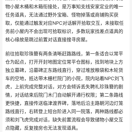
物小屋木桶和木箱衔接处，是万事知支线安家定业的唯一
任务道具，无法通过野外宝箱、怪物掉落或商铺购买获
取，仅能通过触发对应NPC对话解开拾取交互，未接取任
务前小屋内不会出现可拾取标识，多数玩家找差点道具的
核心缘故是跳过前置对话直接搜寻房屋。
前往拾取珍珠簪有两条清晰赶路路线，第一条适合以常平
仓为起点，打开开封地图定位常平仓图标，找到地块上方
独立墓碑，沿墓碑正东路线直行，穿过堆放粮袋和木轮货
车的空地，抵达带木栅栏院门的小院，院内站着NPC刘飞
虎，上前完成完整对话，对方会倾诉丢失聘礼珍珠簪的剧
情，对话结束后院门木门自动解开通行权限；第二条路线
更快捷，直接传送临津渡界碑，落地后沿主路朝河边灯笼
路线直行，右转登上短台阶进入同一院落，两种路线都必
须和刘飞虎完成对话，缺失前置流程会导致储物小屋交互
点隐藏，反复搜房也无法发现道具。