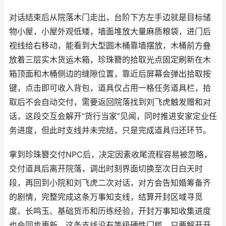
对话结束后从院落木门走出，台阶下方左手边就是目标储
物小屋，小屋外观低矮，墙面堆放大量麻质粮袋，进门后
视线给右移动，能看到大型圆木桶靠墙摆放，木桶前方叠
放着三层实木货运木箱，珍珠簪的拾取光点固定刷新在木
箱顶面和木桶侧边的缝隙位置，靠近后屏幕会弹出拾取按
键，点击即可收入背包，道具仅占用一格任务道具栏，拾
取后不会自动交付，需要返回院落找到刘飞虎触发赠和对
话，这段交互会解开“货行当家”见闻，同时推进安家定业任
务进度，但此时支线并未完结，只是完成道具归还环节。
拿到珍珠簪交付NPC后，决定因素收尾流程容易被忽略，
交付道具后离开院落，调出时刻界面切换至次日白天时
段，再回到小院和刘飞虎二次对话，对方会告知婚筹备齐
的剧情，完整完成这条万事知支线，结算开封区域寻觅
度、长鸣玉、基础货币和历练经验，开封万事知收集进度
也会同步更新，这条支线没有等级硬性门槛，只要解开开