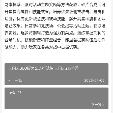
副本掉落、限时活动主题奖励等方法获取，碎片合成后可
升星提高属性和技能效果。培养优先级侧重攻击、暴击和
速度，优先更新战意技和被动技能，解开高星续航和团队
增益效果；日常参和竞技场、公会战等活动主题，获取培
养资源，逐步将荆轲打造为强力割菜点。熟练掌握荆轲的
登场时机、技能衔接和阵型组合，能显著提高队伍后期作
战能力，助力玩家在各类对战中占据优势。
三国志SLG版怎么进行试炼 三国志slg手游
« 上一篇
2026-07-05
没有了！
下一篇 »