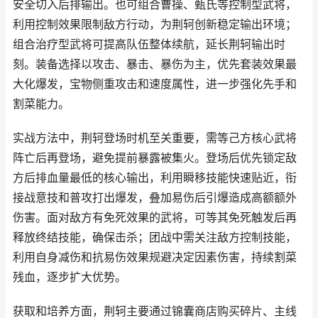
安全切入后排输出。也可组合曹操、甄氏等控制型武将，
利用控制效果限制敌方行动，为荆轲创新稳定输出环境；
组合治疗型武将可提高队伍整体续航，延长荆轲输出时
刻。装备选择以攻击、暴击、暴伤为主，优先套装效果最
大化爆发，宝物侧重攻击和速度属性，进一步强化先手和
割菜能力。
实战方法中，荆轲登场时机至关重要，需等己方核心武将
阵亡后再登场，避免提前暴露被集火。登场后优先锁定敌
方后排血量最低的核心输出，利用瞬移技能快速贴近，衔
接战意技和普攻打出爆发，叠加易伤后引爆造成高额额外
伤害。面对敌方有免死效果的武将，可等其免死触发后再
释放终结技能，确保击杀；团战中需关注敌方控制技能，
利用自身减伤和抗易伤效果规避决定因素伤害，持续割菜
残血，逐步扩大优势。
获取和培养方面，荆轲主要通过锦囊商店购买碎片、主线