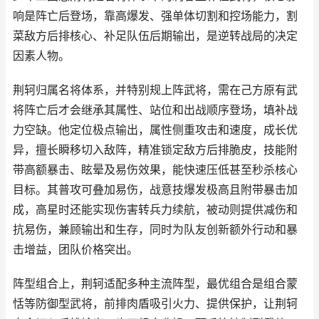
响是阵亡后登场，靠高爆发、强单体切割和控场能力，割
菜敌方后排核心、补足队伍后期输出，是逆转战局的决定
因素人物。
荆轲归属名将体系，并特别规上阵武将，需在己方原有武
将阵亡后才会继承其属性、站位和出战顺序登场，填补战
力空缺。他定位极点输出，属性侧重攻击和速度，成长优
异，擅长瞬移切入敌阵，精准锁定敌方后排脆皮，技能附
带高额暴击、眩晕及易伤效果，能快速压低甚至秒杀核心
目标。其普攻可叠加易伤，战意技爆发极高且附带暴击加
成，高星时还能实现伤害转兵力续航，被动则提供减伤和
抗易伤，兼顾输出和生存，同时为队友创新额外行动和暴
击增益，团队价格突出。
阵型组合上，荆轲适配多种主流阵型，最优组合是组合蒙
恬等防御型武将，前排肉盾吸引火力、提供保护，让荆轲