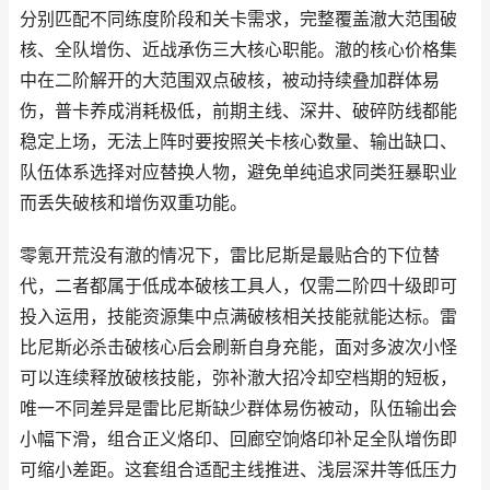
分别匹配不同练度阶段和关卡需求，完整覆盖澈大范围破
核、全队增伤、近战承伤三大核心职能。澈的核心价格集
中在二阶解开的大范围双点破核，被动持续叠加群体易
伤，普卡养成消耗极低，前期主线、深井、破碎防线都能
稳定上场，无法上阵时要按照关卡核心数量、输出缺口、
队伍体系选择对应替换人物，避免单纯追求同类狂暴职业
而丢失破核和增伤双重功能。
零氪开荒没有澈的情况下，雷比尼斯是最贴合的下位替
代，二者都属于低成本破核工具人，仅需二阶四十级即可
投入运用，技能资源集中点满破核相关技能就能达标。雷
比尼斯必杀击破核心后会刷新自身充能，面对多波次小怪
可以连续释放破核技能，弥补澈大招冷却空档期的短板，
唯一不同差异是雷比尼斯缺少群体易伤被动，队伍输出会
小幅下滑，组合正义烙印、回廊空饷烙印补足全队增伤即
可缩小差距。这套组合适配主线推进、浅层深井等低压力