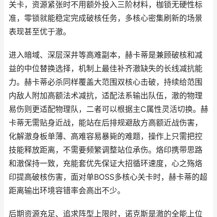
关卡，资源紧张时不用额外投入三阶材料，枷锁无硬性标
准，零锁就能稳定完成破核任务，多核心密集刷新的场景
表现甚至优于澈。
进入暗域、深层深井等高难副本，赫卡蒂是兼顾破核和减
益的中位替换选择，机制上最佳补齐澈缺失的长线减抗能
力。赫卡蒂必杀同样覆盖大范围双核心击破，持续给范围
内敌人附加高额法术减抗，适配法系输出队伍，澈的物理
易伤则更适配物理队，二者可以根据主C属性灵活切换。赫
卡蒂无需贴身近战，能站在后排规避敌方高额近战伤害，
化解澈身板单薄、高难容易暴毙的难题，操作上只需把控
技能释放距离，不需要频繁调整站位承伤。烙印携带思路
和澈保持一致，充能套优先保证大招循环速度，心之殇烙
印提高破核伤害，面对单BOSS多核心关卡时，赫卡蒂的超
距离输出环境容错率会高出不少。
后期资源充足、追求阵型上限时，诺克斯是澈的全能上位