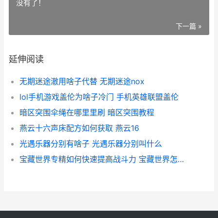
没有了！
下一篇 »
延伸阅读
无期迷途澈用啥子代替 无期迷途nox
lol手机游戏盖伦为啥子冷门 手机英雄联盟盖伦
暗区突围伞绳在哪里里刷 暗区突围教程
燕云十六声床配方如何获取 燕云16
光遇乐器分别有啥子 光遇乐器分别叫什么
宝藏世界专精如何快速提高战斗力 宝藏世界怎么看专精等级