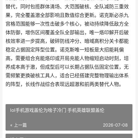
替代，同时包揽群体清场、大范围破核、全队减防三重效
果，完全覆盖澈全部影响且数值综合更新。诺克斯必杀九
宫格范围能够一次性击破多个核心，被动持续降低敌方全
体防御，增伤区间覆盖全队全部输出，唯一烙印解开后破
核效率进一步提高，破碎防线冲分、暗域高积分关卡都能
稳定占据固定阵型位置。诺克斯唯一短板是大招能耗偏
高，需要组合充能烙印或开局充能人物缩短启动时刻，培
养成本高于澈，但成型后可以长期占据队伍固定位置，无
需频繁更换破核工具人，适合已经搭建完整物理输出体系
的阵型，长线作战综合表现远超澈和前两类替代人物。
lol手机游戏盖伦为啥子冷门 手机英雄联盟盖伦
« 上一篇
2026-07-08