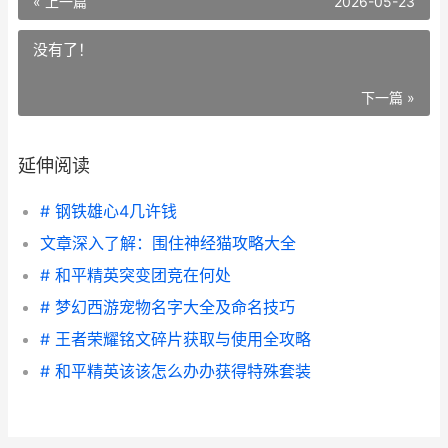
« 上一篇
2026-05-23
没有了！
下一篇 »
延伸阅读
# 钢铁雄心4几许钱
文章深入了解：围住神经猫攻略大全
# 和平精英突变团竞在何处
# 梦幻西游宠物名字大全及命名技巧
# 王者荣耀铭文碎片获取与使用全攻略
# 和平精英该该怎么办办获得特殊套装