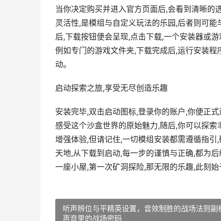
当你决定购买并进入官方页面后,会看到清晰的选择,通常你
灵活性,是模组与自定义玩法的乐园,后者则可
后,下载按钮便会呈现,点击下载,一个安装器或
例如专门的游戏文件夹,下载完成后,运行安装程
动。
启动探索之旅,享受无尽创造乐趣
安装完毕,双击启动图标,登录你的账户,你便正
感受这个沙盒世界的原始魅力,随后,你可以探索
增强体验,但请记住,一切模组安装都需遵循指引
天地,从下载到启动,每一步的谨慎与正确,都为
一座小屋,第一次矿洞探险,那无限的乐趣,此刻
听声辨位与平精英设置，音效制胜的战场法则副
声音里的战场密码