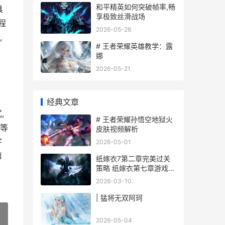
和平精英如何突破帧率,畅
具
享极致丝滑战场
程
2026-05-26
,
# 王者荣耀英雄教学：露
娜
2026-05-21
经典文章
,
# 王者荣耀孙悟空地狱火
包等
皮肤视频解析
字
2026-05-01
第
纸嫁衣7第二章完美过关
策略 纸嫁衣第七章游戏攻
略
2026-03-10
| 猛将无双阿珂
2026-05-04