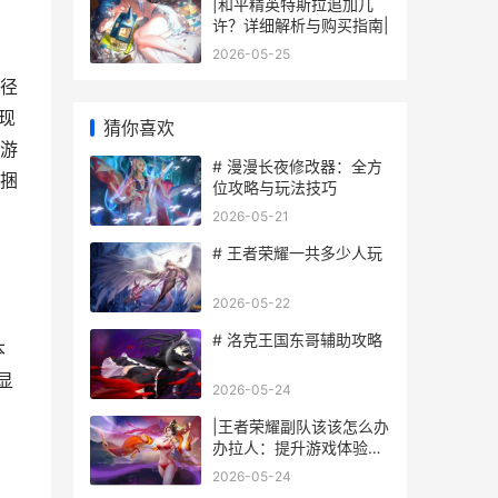
|和平精英特斯拉追加几
许？详细解析与购买指南|
2026-05-25
途径
界现
猜你喜欢
的游
# 漫漫长夜修改器：全方
能捆
位攻略与玩法技巧
2026-05-21
# 王者荣耀一共多少人玩
2026-05-22
# 洛克王国东哥辅助攻略
本
显
2026-05-24
|王者荣耀副队该该怎么办
办拉人：提升游戏体验，
快速组队攻略|
2026-05-24