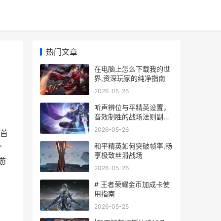
热门文章
在电脑上怎么下载我的世
界,资深玩家的纯净指南
2026-05-26
听声辨位与平精英设置，
音效制胜的战场法则副标
题，声音里的战场密码
2026-05-26
,首
和平精英如何突破帧率,畅
个
享极致丝滑战场
游
2026-05-26
# 王者荣耀金币加成卡使
用指南
2026-05-25