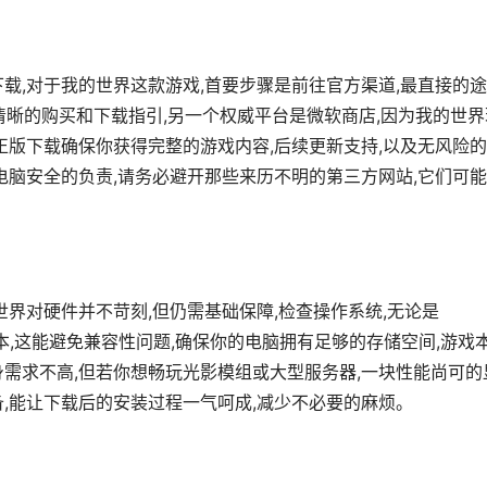
载,对于我的世界这款游戏,首要步骤是前往官方渠道,最直接的
能找到清晰的购买和下载指引,另一个权威平台是微软商店,因为我的世
正版下载确保你获得完整的游戏内容,后续更新支持,以及无风险
电脑安全的负责,请务必避开那些来历不明的第三方网站,它们可
世界对硬件并不苛刻,但仍需基础保障,检查操作系统,无论是
较新版本,这能避免兼容性问题,确保你的电脑拥有足够的存储空间,游戏
身需求不高,但若你想畅玩光影模组或大型服务器,一块性能尚可的
,能让下载后的安装过程一气呵成,减少不必要的麻烦。