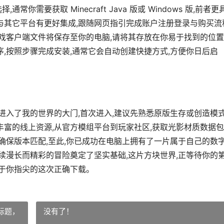
需要获取 Minecraft Java 版或 Windows 版,前者更
能与其它平台有更好集成,跟随网页指引完成账户注册登录与购买流
游戏客户端文件将保存至你的电脑,请将其存放在你易于找到的位置
序,按照步骤完成安装,通常它会自动创建快捷方式,方便你日后启
式进入了我的世界的大门,首次进入,建议先熟悉原版生存或创造模式
丰富的线上资源,从官方模组平台到玩家社区,获取光影材质数据
,确保版本匹配,至此,你已成功在电脑上拥有了一片属于自己的数
后续漫长而精彩的冒险奠定了坚实基础,这片方块世界,正等待你的
始于你指尖的这次正确下载。
标题，
没有了！