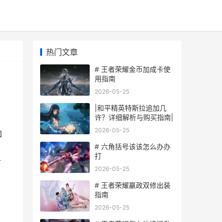
热门文章
# 王者荣耀金币加成卡使
用指南
2026-05-25
|和平精英特斯拉追加几
许？详细解析与购买指南|
2026-05-25
加
# 六角括号该该怎么办办
打
后
2026-05-25
# 王者荣耀嬴政双修出装
指南
2026-05-25