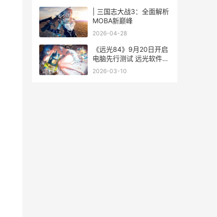
| 三国志大战3：全面解析
MOBA新巅峰
2026-04-28
《远光84》9月20日开启
电脑先行测试 远光软件今
天有什么消息
2026-03-10