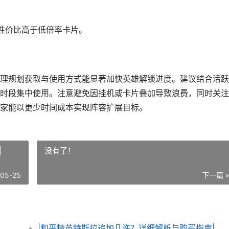
，性价比高于低倍率卡片。
理规划获取与使用方式能显著加快英雄解锁进度。建议结合活跃
时段集中使用。注意避免因挂机或卡片叠加导致浪费，同时关注
家能以更少时间成本实现阵容扩展目标。
|
没有了！
-05-25
下一篇 
|和平精英特斯拉追加几许？详细解析与购买指南|