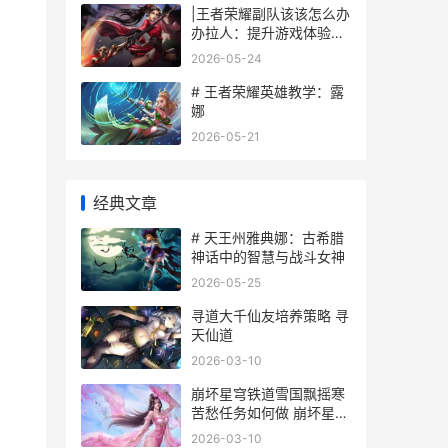
|王者荣耀副队该该怎么办
办拉人：提升游戏体验，
快速组队攻略|
2026-05-24
# 王者荣耀英雄教学：露
娜
2026-05-21
经典文章
# 天王州雅典娜：古希腊
神话中的智慧与战斗女神
2026-05-25
寻道大千仙友培养策略 寻
天仙道
2026-03-10
崩坏星穹铁道雪国飘摇寒
苦愁任务如何做 崩坏星穹
铁道雪衣培养攻略
2026-03-10