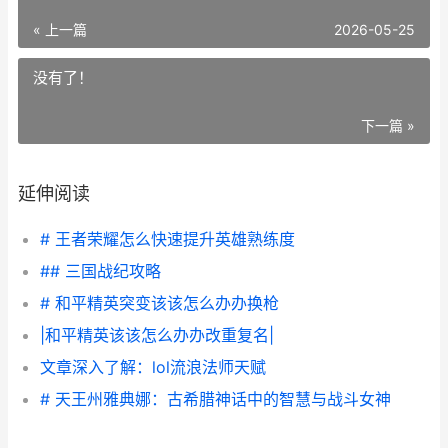
« 上一篇
2026-05-25
没有了！
下一篇 »
延伸阅读
# 王者荣耀怎么快速提升英雄熟练度
## 三国战纪攻略
# 和平精英突变该该怎么办办换枪
|和平精英该该怎么办办改重复名|
文章深入了解：lol流浪法师天赋
# 天王州雅典娜：古希腊神话中的智慧与战斗女神