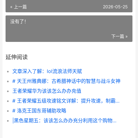
« 上一篇
2026-05-25
没有了！
下一篇 »
延伸阅读
文章深入了解：lol流浪法师天赋
# 天王州雅典娜：古希腊神话中的智慧与战斗女神
王者荣耀华为该该怎么办办充值
# 王者荣耀五级攻速铭文详解：提升攻速，制霸游戏战场
# 洛克王国东哥辅助攻略
|黑色星期五：该该怎么办办充分利用这个购物狂欢节|