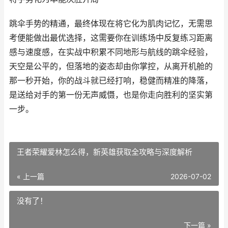
跳伞手势的精通，最终体现在将它化为肌肉记忆，无需思
考便能做出最优选择，这需要你在训练场中反复练习距离
感与速度感，在实战中积累不同地形与航线的跳伞经验，
天空是公平的，但落地的姿态却由你掌控，从离开机舱的
那一秒开始，你的战斗就已经打响，稳健而精准的降落，
是送给对手的第一份无声威慑，也是你走向胜利的坚实第
一步。
王者荣耀爱林怎么得，新英雄获取全攻略与深度解析
« 上一篇
2026-07-02
没有了！
下一篇 »