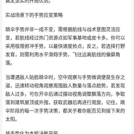
奠定坚实的开局优势。
实战场景下的手势应变策略
跳伞手势并非一成不变，需根据航线与战术意图灵活应
变，若航线经过热门资源点如军事基地或皮卡多，你可以
采用极限俯冲手势，以最快速度抢点，反之，若选择打野
发育，则需利用水平滑翔手势，飞往远离航线的偏僻角
落。
当遭遇敌人贴脸跳伞时，空中观察与手势微调便是生存之
道，迅速转动视角观察周围敌人数量与落点趋势，若发现
敌人过多，可在开伞后通过摆动视角调整飘落方向，争取
落到建筑屋顶或外围，获取武器后再进行周旋，记住，跳
伞阶段的每一次手势决策，都关乎着你能否见到接下来的
太阳。
将手势化为本能决胜开局