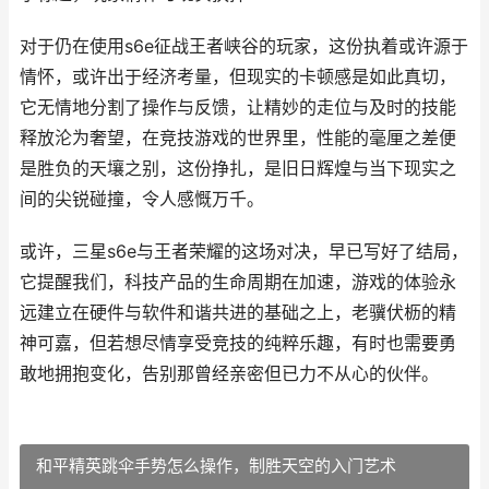
对于仍在使用s6e征战王者峡谷的玩家，这份执着或许源于
情怀，或许出于经济考量，但现实的卡顿感是如此真切，
它无情地分割了操作与反馈，让精妙的走位与及时的技能
释放沦为奢望，在竞技游戏的世界里，性能的毫厘之差便
是胜负的天壤之别，这份挣扎，是旧日辉煌与当下现实之
间的尖锐碰撞，令人感慨万千。
或许，三星s6e与王者荣耀的这场对决，早已写好了结局，
它提醒我们，科技产品的生命周期在加速，游戏的体验永
远建立在硬件与软件和谐共进的基础之上，老骥伏枥的精
神可嘉，但若想尽情享受竞技的纯粹乐趣，有时也需要勇
敢地拥抱变化，告别那曾经亲密但已力不从心的伙伴。
和平精英跳伞手势怎么操作，制胜天空的入门艺术