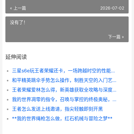
« 上一篇
2026-07-02
没有了！
下一篇 »
延伸阅读
三星s6e玩王者荣耀还卡，一场跨越时空的性能对决
和平精英跳伞手势怎么操作，制胜天空的入门艺术
王者荣耀爱林怎么得，新英雄获取全攻略与深度解析
我的世界凋零的指令，召唤与掌控的终极奥秘，副标题，深入解析凋零召唤与战斗策略
王者怎么发送上线邀请，指尖轻触即刻开黑
**我的世界绳枪怎么做，红石机械与冒险之梦**