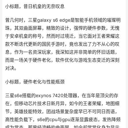
小标题，昔日机皇的无奈叹息
曾几何时，三星galaxy s6 edge是智能手机领域的璀璨明
珠，其双曲面屏幕，精致的设计，强悍的硬件参数，无愧
于安卓机皇的称号，然而时过境迁，当它面对王者荣耀这
款不断迭代更新的国民手游时，竟也发出了力不从心的叹
息，作为一名资深玩家，我深知这并非简单的怀旧话题，
而是一场关于硬件老化，软件优化与游戏生态变迁的深刻
对决。
小标题，硬件老化与性能瓶颈
三星s6e搭载的exynos 7420处理器，在当年是顶尖的存
在，但移动芯片技术日新月异，如今的王者荣耀，地图细
节，英雄技能特效，团战场景复杂度早已不可同日而语，
高性能负载下，s6e的cpu与gpu逐渐显露疲态，发热降频
成为常态，那曾经流畅的曲面屏，如今却常常化身为显示