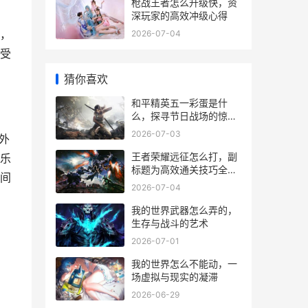
枪战王者怎么升级快，资
深玩家的高效冲级心得
，
2026-07-04
受
猜你喜欢
和平精英五一彩蛋是什
么，探寻节日战场的惊喜
副标题
2026-07-03
外
王者荣耀远征怎么打，副
乐
标题为高效通关技巧全解
间
析
2026-07-04
我的世界武器怎么弄的，
生存与战斗的艺术
2026-07-01
我的世界怎么不能动，一
场虚拟与现实的凝滞
2026-06-29