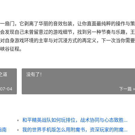
一扇门，它剥离了华丽的音效包装，让你直面最纯粹的操作与策
会发现自己未曾留意过的游戏细节，找到另一种节奏与乐趣，王
对自身游戏环境的主宰与对沉浸方式的再定义，下一次当你需要
峡谷征程。
之道
没有了！
-07-04
下一篇 
和平精英战队如何玩排位，战术协同与心态致胜之道
指南
我的世界手机版怎么用附魔书，资深玩家的附魔进阶指南