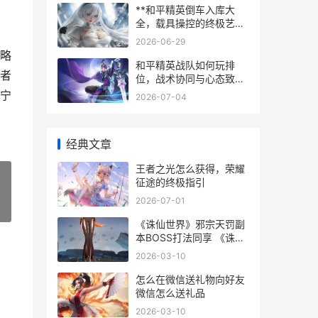
**和平精英倒车入库大
全，载具操控的终极艺术
**
2026-06-29
略
和平精英战队如何玩排
者
位，战术协同与心态致胜
之道
宁
2026-07-04
经典文章
王者之光怎么获得，荣耀
征途的终极指引
2026-07-01
»
《诛仙世界》邪宗天罚副
本BOSS打法同享 《诛仙
世界》邪神是谁
2026-03-10
怎么在微信送礼物向好友
微信怎么送礼品
2026-03-10