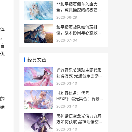
**和平精英倒车入库大
全，载具操控的终极艺术
**
2026-06-29
和平精英战队如何玩排
体
位，战术协同与心态致胜
，
之道
2026-07-04
盲
优
经典文章
光遇音乐节活动主题代币
获得方式 光遇音乐会参赛
视频
2026-03-10
《刺客信条：代号
的
HEXE》曝光集合：背景
是16世纪猎巫时期的神圣
2026-03-10
始
罗马帝国 刺客 信条
黑神话悟空龙光倍力丸丹
方如何获取 黑神话悟空龙
光倍力丸和伏虎丸可以叠
2026-03-10