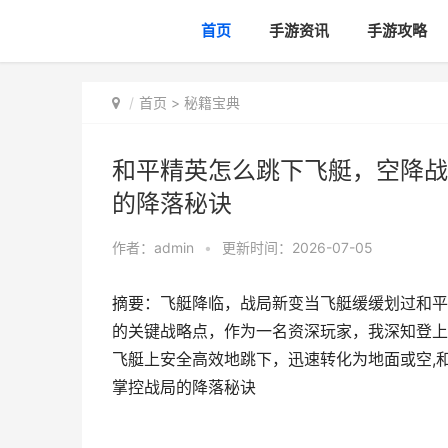
首页
手游资讯
手游攻略
首页
>
秘籍宝典
和平精英怎么跳下飞艇，空降战
的降落秘诀
作者：
admin
•
更新时间：2026-07-05
摘要：飞艇降临，战局新变当飞艇缓缓划过和平
的关键战略点，作为一名资深玩家，我深知登上
飞艇上安全高效地跳下，迅速转化为地面或空,
掌控战局的降落秘诀