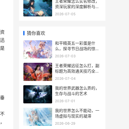
王者荣耀怎么实名修改，
资深玩家的深度解析与指
南
2026-07-05
资
猜你喜欢
迅
和平精英五一彩蛋是什
是
么，探寻节日战场的惊喜
副标题
2026-07-03
王者荣耀远征怎么打，副
标题为高效通关技巧全解
析
2026-07-04
我的世界武器怎么弄的，
生存与战斗的艺术
垂
2026-07-01
我的世界怎么不能动，一
不
场虚拟与现实的凝滞
，
2026-06-29