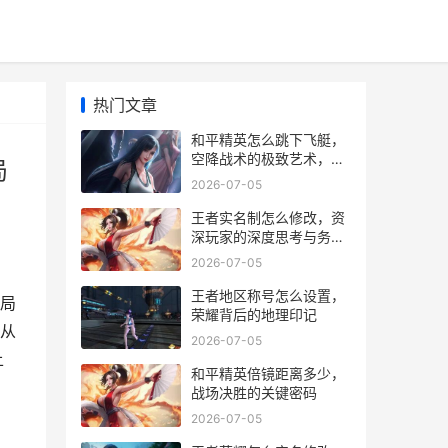
热门文章
和平精英怎么跳下飞艇，
空降战术的极致艺术，副
局
标题，飞艇之上掌控战局
2026-07-05
的降落秘诀
王者实名制怎么修改，资
深玩家的深度思考与务实
建议
2026-07-05
王者地区称号怎么设置，
局
荣耀背后的地理印记
从
2026-07-05
上
和平精英倍镜距离多少，
战场决胜的关键密码
2026-07-05