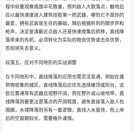
程中就要观察周围伞花数量，预判敌人大致落点，触地后
应以最快速度进入建筑拾取第一把武器，哪怕它不是你的
最爱，拥有武装是生存的基础，随后根据听到的脚步声和
枪声，决定是清剿近点敌人还是快速搜集后转移，直线降
落带来的先机，必须转化为实际的物资优势或击杀优势，
否则将失去意义。
段落五，应对不同地形的实战调整
在不同地形中，直线降落的应用也需灵活变通，例如在建
筑物密集的城区，直线降落后应优先选择楼顶或阳台，这
些位置通常有武器且视野开阔，而在野外或山坡地带，直
线降落则要更注意落点的开阔程度，避免直接落入敌人包
围圈，水域降落则另有一套逻辑，直线入水虽快，但上岸
后的空窗期较长，需要格外谨慎。