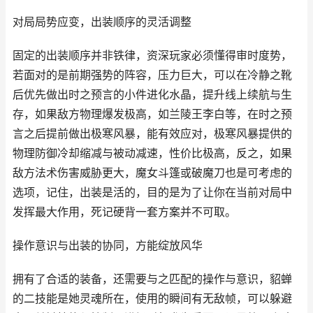
对局局势应变，出装顺序的灵活调整
固定的出装顺序并非铁律，资深玩家必须懂得审时度势，
若面对的是前期强势的阵容，压力巨大，可以在冷静之靴
后优先做出时之预言的小件进化水晶，提升线上续航与生
存，如果敌方物理爆发极高，如兰陵王李白等，在时之预
言之后提前做出极寒风暴，能有效应对，极寒风暴提供的
物理防御冷却缩减与被动减速，性价比极高，反之，如果
敌方法术伤害威胁更大，魔女斗篷或破魔刀也是可考虑的
选项，记住，出装是活的，目的是为了让你在当前对局中
发挥最大作用，死记硬背一套方案并不可取。
操作意识与出装的协同，方能绽放风华
拥有了合适的装备，还需要与之匹配的操作与意识，貂蝉
的二技能是她灵魂所在，使用的瞬间有无敌帧，可以躲避