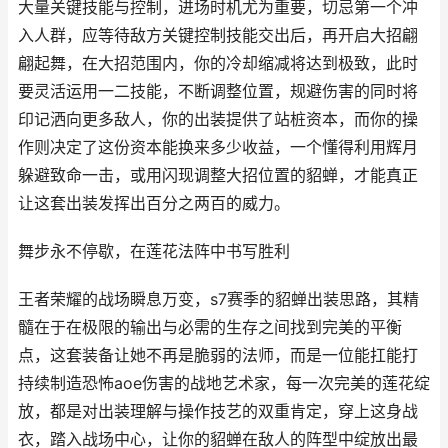
大量关键技能与控制，进场时机尤为重要，切忌第一个冲
入人群，应等待敌方关键控制技能交出后，再开启大招翩
翩起舞，在大招范围内，你的冷却缩减将达到极致，此时
要灵活运用一二技能，不断调整位置，规避伤害的同时将
印记洒向更多敌人，你的出装提供了站桩资本，而你的操
作则决定了这份资本能换来多少收益，一个懂得利用辉月
躲避致命一击，或用闪现调整大招位置的貂蝉，才能真正
让这套出装发挥出百分之两百的威力。
舞步永不停歇，在莲花法阵中书写胜利
王者荣耀的战场瞬息万变，s7赛季的貂蝉出装思路，其精
髓在于在极限的输出与必需的生存之间找到完美的平衡
点，这套装备让她不再是脆弱的法师，而是一位能扛能打
持续制造恐怖aoe伤害的战地艺术家，每一次完美的莲花绽
放，都是对出装理解与操作技艺的双重肯定，穿上这身战
衣，踏入战场中心，让你的貂蝉在敌人的阵型中绽放出最