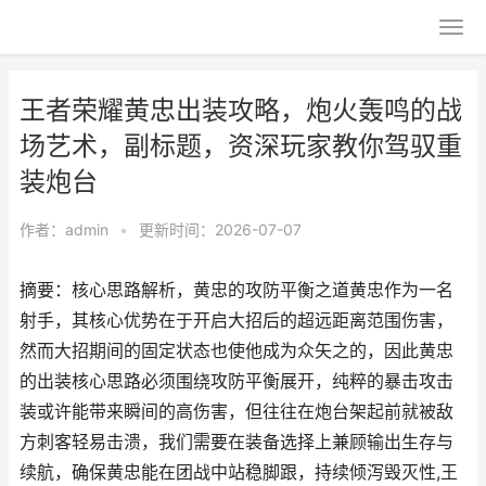
王者荣耀黄忠出装攻略，炮火轰鸣的战
场艺术，副标题，资深玩家教你驾驭重
装炮台
作者：
admin
•
更新时间：2026-07-07
摘要：核心思路解析，黄忠的攻防平衡之道黄忠作为一名
射手，其核心优势在于开启大招后的超远距离范围伤害，
然而大招期间的固定状态也使他成为众矢之的，因此黄忠
的出装核心思路必须围绕攻防平衡展开，纯粹的暴击攻击
装或许能带来瞬间的高伤害，但往往在炮台架起前就被敌
方刺客轻易击溃，我们需要在装备选择上兼顾输出生存与
续航，确保黄忠能在团战中站稳脚跟，持续倾泻毁灭性,王