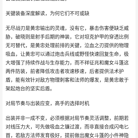
关键装备深度解读，为何它们不可或缺
无尽战刃是黄忠输出的灵魂，没有它，暴击伤害便缺乏威
胁，破晓则是射手后期的神装，它对坦克护甲的穿透比例
无可替代，是黄忠处理前排的关键，泣血之刃提供的物理
吸血，让黄忠可以通过炮击兵线或野怪快速回复生命，极
大增强了持续作战与生存能力，而不祥征兆和魔女斗篷这
两件防装，前者降低攻击者攻速移速，后者提供法术护
盾，能有效针对敌方物理刺客和法师的爆发，是黄忠敢于
架起炮台的坚实后盾。
对局节奏与出装应变，高手的选择时机
出装并非一成不变，必须根据对局节奏灵活调整，前期若
对线压力大，可先做吸血之镰过渡，而非直接合成闪电匕
首，若敌方法师发育极好，提前做出魔女斗篷的小件神隐