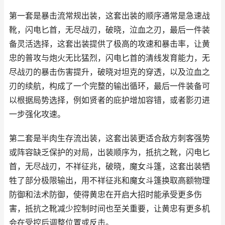
第一套是暴击流常规出装，这套出装的顺序通常是急速战
靴，闪电匕首，无尽战刃，破晓，泣血之刃，最后一件装
备灵活选择，这套出装提供了极高的攻速和暴击率，让黄
忠的普攻与炮火无比猛烈，闪电匕首的清线发育能力，无
尽战刃的暴击伤害提升，破晓对坦克的穿透，以及泣血之
刃的续航，构成了一个完整的输出循环，最后一件装备可
以根据局势选择，例如贤者的庇护增加容错，或者影刃进
一步强化攻速。
第二套是半肉生存流出装，这套出装更适合敌方刺客强势
或阵容缺乏保护的对局，出装顺序为，抵抗之靴，闪电匕
首，无尽战刃，不祥征兆，破晓，魔女斗篷，这套出装牺
牲了部分极限输出，用不祥征兆和魔女斗篷换取高额物理
防御和法术防御，使得黄忠在开启大招时能承受更多伤
害，抵抗之靴减少控制时间也至关重要，让黄忠有更多机
会在受控后调整位置或反击。