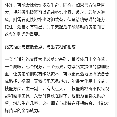
斗篷，可能会挽救你多次生命，同样，如果己方优势巨
大，提前做出破晓可以迅速终结比赛，反之，若陷入逆
风，则需要更快地补出防御装备，保证清线守塔的能力，
记住，活着才有输出，对于架起后不能移动的黄忠而言，
这条准则尤为重要。
铭文搭配与技能要点，与出装相辅相成
一套合适的铭文能为出装奠定基础，推荐使用十个夺萃，
十个鹰眼，七个祸源，三个无双，夺萃铭文提供的物理吸
血，让黄忠前期就有续航资本，可以更灵活地选择装备合
成路径，祸源与无双搭配无尽战刃，能最大化暴击收益，
技能方面，主一副二，有大点大，二技能的地雷不仅是视
野和破甲工具，关键时刻放在脚下，也能为自身提供护
盾，增加生存几率，这些细节与出装选择相结合，才能发
挥黄忠的全部威力。