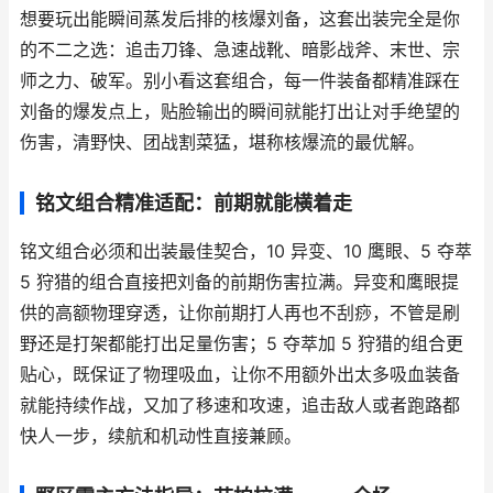
想要玩出能瞬间蒸发后排的核爆刘备，这套出装完全是你
的不二之选：追击刀锋、急速战靴、暗影战斧、末世、宗
师之力、破军。别小看这套组合，每一件装备都精准踩在
刘备的爆发点上，贴脸输出的瞬间就能打出让对手绝望的
伤害，清野快、团战割菜猛，堪称核爆流的最优解。
铭文组合精准适配：前期就能横着走
铭文组合必须和出装最佳契合，10 异变、10 鹰眼、5 夺萃
5 狩猎的组合直接把刘备的前期伤害拉满。异变和鹰眼提
供的高额物理穿透，让你前期打人再也不刮痧，不管是刷
野还是打架都能打出足量伤害；5 夺萃加 5 狩猎的组合更
贴心，既保证了物理吸血，让你不用额外出太多吸血装备
就能持续作战，又加了移速和攻速，追击敌人或者跑路都
快人一步，续航和机动性直接兼顾。