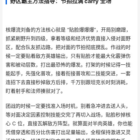
野区霸主方法指导：节拍拉满 carry 全场
核爆流刘备的方法核心就是 “贴脸爆爆爆”，开局别磨蹭，
抓紧刷野升到四级，拿着等级和经济优势直接入侵对面野
区，配合队友抓边路，把对面的节拍彻底搅乱。作战的时
候一定要贴着敌方英雄输出，只有贴脸才能最大化霰弹伤
害和被动层数，打出最恐怖的爆发。打架的时候记得一技
能起手，先强化普攻，接着衔接普攻和二技能突进，一套
连招下去直接秒掉敌方后排，千万别跟坦克长时刻消耗，
盯着射手和法师揍就对了。
团战的时候一定要找准入场时机，别着急冲进去送人头，
等对面决定因素控制技能交完了再切入战场，贴脸秒掉核
心 C 位，直接瓦解敌方阵型。就算面对半肉英雄，你也能
凭借穿透和百分比伤害打出足量输出，全程保持激进又灵