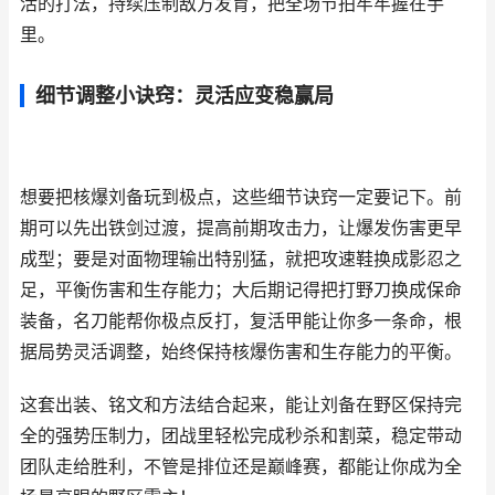
活的打法，持续压制敌方发育，把全场节拍牢牢握在手
里。
细节调整小诀窍：灵活应变稳赢局
想要把核爆刘备玩到极点，这些细节诀窍一定要记下。前
期可以先出铁剑过渡，提高前期攻击力，让爆发伤害更早
成型；要是对面物理输出特别猛，就把攻速鞋换成影忍之
足，平衡伤害和生存能力；大后期记得把打野刀换成保命
装备，名刀能帮你极点反打，复活甲能让你多一条命，根
据局势灵活调整，始终保持核爆伤害和生存能力的平衡。
这套出装、铭文和方法结合起来，能让刘备在野区保持完
全的强势压制力，团战里轻松完成秒杀和割菜，稳定带动
团队走给胜利，不管是排位还是巅峰赛，都能让你成为全