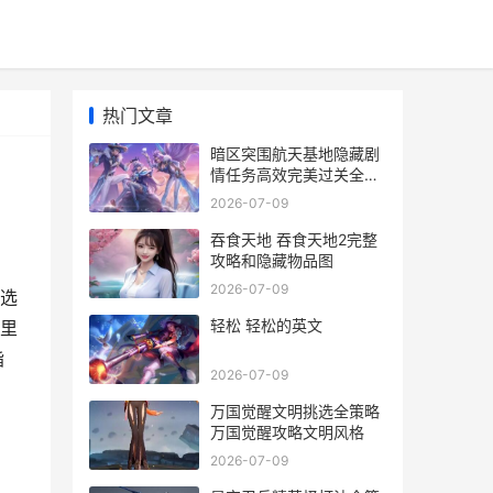
热门文章
暗区突围航天基地隐藏剧
情任务高效完美过关全指
导 暗区突围物品介绍
2026-07-09
吞食天地 吞食天地2完整
攻略和隐藏物品图
2026-07-09
选
轻松 轻松的英文
里
指
2026-07-09
万国觉醒文明挑选全策略
万国觉醒攻略文明风格
2026-07-09