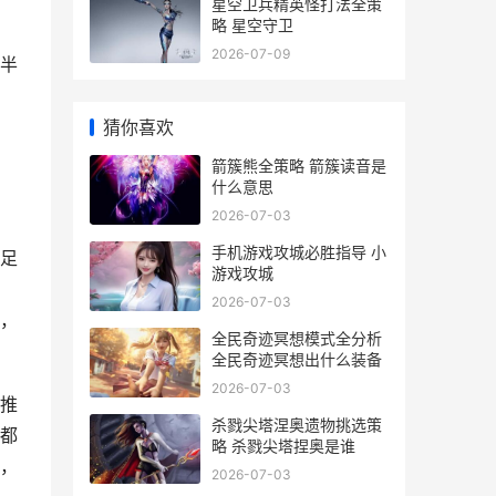
星空卫兵精英怪打法全策
略 星空守卫
2026-07-09
半
猜你喜欢
箭簇熊全策略 箭簇读音是
什么意思
2026-07-03
手机游戏攻城必胜指导 小
足
游戏攻城
2026-07-03
，
全民奇迹冥想模式全分析
全民奇迹冥想出什么装备
2026-07-03
推
杀戮尖塔涅奥遗物挑选策
都
略 杀戮尖塔捏奥是谁
，
2026-07-03