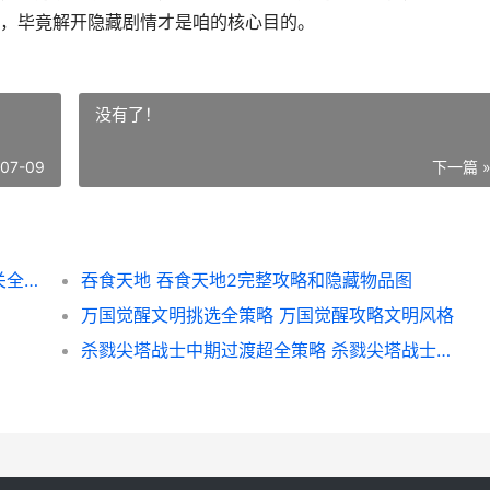
，毕竟解开隐藏剧情才是咱的核心目的。
没有了！
-07-09
下一篇 
暗区突围航天基地隐藏剧情任务高效完美过关全指导 暗区突围物品介绍
吞食天地 吞食天地2完整攻略和隐藏物品图
万国觉醒文明挑选全策略 万国觉醒攻略文明风格
杀戮尖塔战士中期过渡超全策略 杀戮尖塔战士最强流派2021