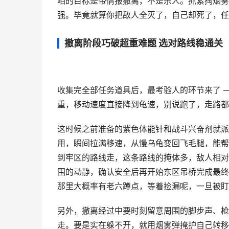
咱的目标是带情报撤离，不是杀人。抓紧掏烟雾
强。毕竟就算你把敌人全灭了，自己却死了，任
撤离阶段巧破超重难题 选对路线稳通关
收集完全部任务道具后，最考验人的环节来了 
重，移动速度直接降到龟速，别说跑了，走路都
这时候之前准备的紫色体能针和战斗兴奋剂就派
用，瞬间拉满移速，从慢乌龟变回飞毛腿，能帮
到牢区的路线走，这条路线的掩体多，敌人相对
围的动静，确认安全后再开始东区吊桥完成最终
那里大概率有老六蹲点，等着捡漏呢，一旦被盯
另外，撤离经过中要时刻留意周围的脚步声、枪
走。要是实在躲不开，就用烟雾弹掩护自己转移