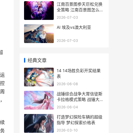
江南百景图参天巨松兑换
全策略 江南百景图怎么换
参天巨松
2026-07-03
AI 埃及vs澳大利亚
2026-07-03
超
经典文章
14 14场胜负彩开奖结果
运
表
控
2026-06-08
周
战锤综合战争大胃信徒斯
卡拉格模式策略 战锤大事
，
件年表
2026-06-04
打造梦幻探险车辆的超级
续
指导 梦幻探索价格表
务
2026-03-10