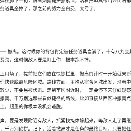
弹往脚下一扔，借着烟雾掩护抓紧溜，活着把道具带出去比啥都
务道具全掉了，那之前的努力全白费，太亏了。
—— 撤离。这时候你的背包肯定被任务道具塞满了，十有八九会
费劲，这时候敌人要是盯上你，根本跑不掉。
上用场了，提前把它们放在快捷栏里，撤离倒计时一开始就果断
你快速脱离危险区域。路线方面，主推从宿舍区域出发，沿着中
较少，不要易被伏击。走到牢区附近时，一定要停下来仔细观察
撤离。千万别选那些看似捷径的路线，比如直接从西区冲撤离点
上，超重的你根本没机会逃脱。
声，要是发现附近有敌人，抓紧找掩体躲起来，等敌人走了再继
，千万别硬拼。记下，活着撤离才是任务的最终目标，只要把任