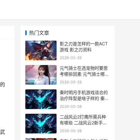
热门文章
影之刃是怎样的一款ACT
游戏 影之刃资料
2026-05-29
元气骑士在选宠物时要思
考哪些因素 元气骑士哪换
宠物
2026-05-29
的
秦时明月手机游戏适合的
治疗阵型是啥子样的 秦时
明月hd手游官网
2026-05-28
二战风云2打鹰所需兵种
有哪些 二战风云2新手打
鹰配置
2026-05-28
武