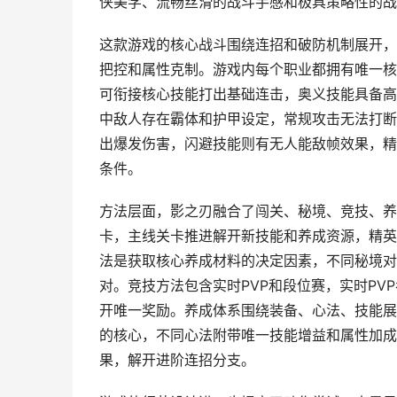
侠美学、流畅丝滑的战斗手感和极具策略性的战
这款游戏的核心战斗围绕连招和破防机制展开，
把控和属性克制。游戏内每个职业都拥有唯一核
可衔接核心技能打出基础连击，奥义技能具备高
中敌人存在霸体和护甲设定，常规攻击无法打断
出爆发伤害，闪避技能则有无人能敌帧效果，精
条件。
方法层面，影之刃融合了闯关、秘境、竞技、养
卡，主线关卡推进解开新技能和养成资源，精英
法是获取核心养成材料的决定因素，不同秘境对
对。竞技方法包含实时PVP和段位赛，实时P
开唯一奖励。养成体系围绕装备、心法、技能展
的核心，不同心法附带唯一技能增益和属性加成
果，解开进阶连招分支。