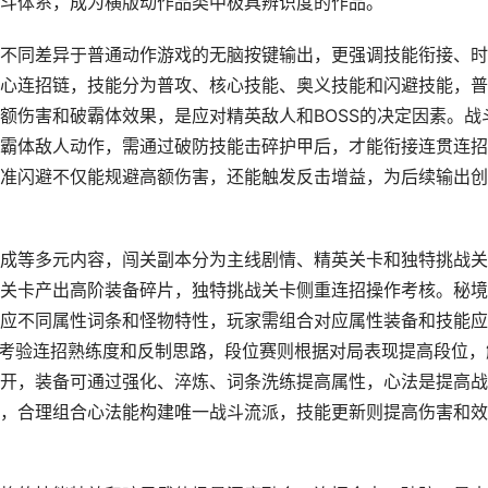
斗体系，成为横版动作品类中极具辨识度的作品。
不同差异于普通动作游戏的无脑按键输出，更强调技能衔接、时
心连招链，技能分为普攻、核心技能、奥义技能和闪避技能，普
额伤害和破霸体效果，是应对精英敌人和BOSS的决定因素。战
霸体敌人动作，需通过破防技能击碎护甲后，才能衔接连贯连招
准闪避不仅能规避高额伤害，还能触发反击增益，为后续输出创
成等多元内容，闯关副本分为主线剧情、精英关卡和独特挑战关
关卡产出高阶装备碎片，独特挑战关卡侧重连招操作考核。秘境
应不同属性词条和怪物特性，玩家需组合对应属性装备和技能应
VP考验连招熟练度和反制思路，段位赛则根据对局表现提高段位，
开，装备可通过强化、淬炼、词条洗练提高属性，心法是提高战
，合理组合心法能构建唯一战斗流派，技能更新则提高伤害和效