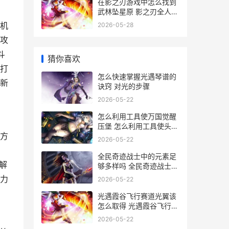
在影之刃游戏中怎么找到
武林坠星原 影之刃全人物
介绍
机
2026-05-28
攻
斗
猜你喜欢
打
怎么快速掌握光遇琴谱的
新
诀窍 对光的步骤
2026-05-22
怎么利用工具使万国觉醒
压堡 怎么利用工具使头发
方
变黑
2026-05-22
全民奇迹战士中的元素足
解
够多样吗 全民奇迹战士加
点攻略
力
2026-05-22
光遇霞谷飞行赛道光翼该
怎么取得 光遇霞谷飞行赛
道捷径
2026-05-22