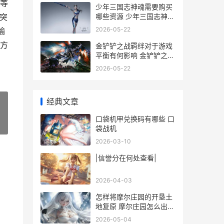
等
少年三国志神魂需要购买
哪些资源 少年三国志神魂
突
怎么获得
2026-05-22
输
方
金铲铲之战羁绊对于游戏
平衡有何影响 金铲铲之战
羁绊追踪者怎么凑
2026-05-22
经典文章
口袋机甲兑换码有哪些 口
»
袋战机
2026-03-10
|信誉分在何处查看|
2026-04-03
怎样将摩尔庄园的开垦土
地复原 摩尔庄园怎么出自
己的庄园
2026-05-04