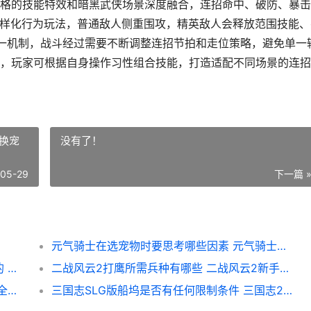
格的技能特效和暗黑武侠场景深度融合，连招命中、破防、暴击
多样化行为玩法，普通敌人侧重围攻，精英敌人会释放范围技能、
唯一机制，战斗经过需要不断调整连招节拍和走位策略，避免单一
，玩家可根据自身操作习性组合技能，打造适配不同场景的连招
换宠
没有了！
-05-29
下一篇 
元气骑士在选宠物时要思考哪些因素 元气骑士哪换宠物
秦时明月手机游戏适合的治疗阵型是啥子样的 秦时明月hd手游官网
二战风云2打鹰所需兵种有哪些 二战风云2新手打鹰配置
在影之刃游戏中怎么找到武林坠星原 影之刃全人物介绍
三国志SLG版船坞是否有任何限制条件 三国志2017船坞有什么用