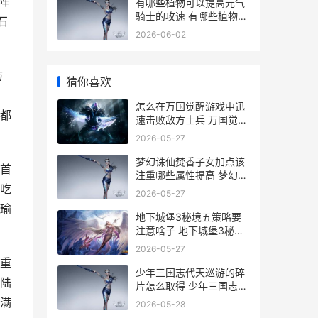
阵
有哪些植物可以提高元气
骑士的攻速 有哪些植物可
石
以预报天气
2026-06-02
防
猜你喜欢
给
怎么在万国觉醒游戏中迅
都
速击败敌方士兵 万国觉醒
怎么进入游戏
2026-05-27
梦幻诛仙焚香子女加点该
首
注重哪些属性提高 梦幻诛
吃
仙焚香二代技能
2026-05-27
瑜
地下城堡3秘境五策略要
注意啥子 地下城堡3秘境
14破败宅邸攻略
2026-05-27
重
少年三国志代天巡游的碎
陆
片怎么取得 少年三国志代
天巡狩攻略
满
2026-05-28