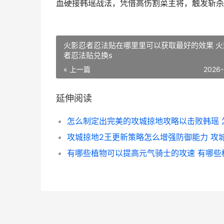
血硬接韩瑶战法，凭借高伤割菜主将，触发斩杀
火影忍者忍法贴在哪里里可以获取最好的效果 火
者忍法贴兑换s
« 上一篇
2026-
延伸阅读