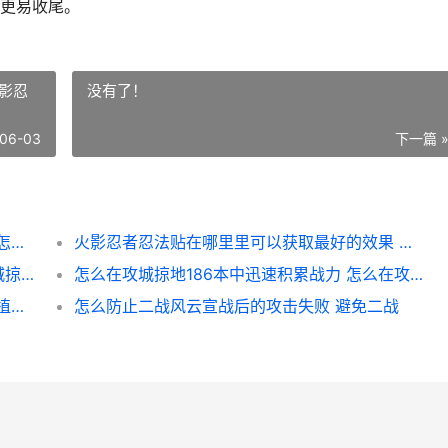
更易收尾。
影忍
没有了！
06-03
下一篇 
怎么制定出完美的攻城掠地攻略以击败韩瑶 怎样给自己制定完美人生
火影忍者忍法贴在哪里里可以获取最好的效果 火影忍者忍法贴兑换s
攻城掠地2王更新策略怎么增强防御能力 攻城掠地2级王朝前置条件
怎么在攻城掠地186本中迅速积累战力 怎么在攻城掠地里买武器
有哪些植物可以提高元气骑士的攻速 有哪些植物可以预报天气
怎么防止二战风云宣战后的攻击失败 避免二战