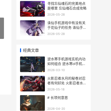
寻找忘仙魂石的完美地点
是哪里 忘仙魂石合成攻略
2026-05-28
诛仙手机游戏中有没有关
于花仙子的任务 诛仙手游
安卓区列表
2026-05-28
»
经典文章
逆水寒手机游戏玄机内功
如何组合 逆水寒ol手机下
载
2026-03-10
火影忍者水月的秘卷对忍
者有何好处 火影忍者水月
的哥哥是谁
2026-05-18
# 长项何意思
2026-04-20