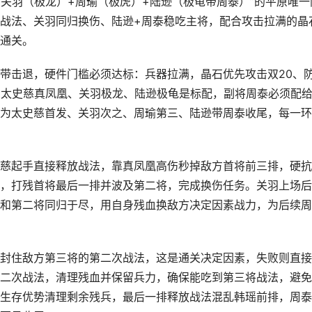
+关羽（极龙）+周瑜（极虎）+陆逊（极龟带周泰）”的平原唯一
战法、关羽同归换伤、陆逊+周泰稳吃主将，配合攻击拉满的晶
通关。
带击退，硬件门槛必须达标：兵器拉满，晶石优先攻击双20、
虎、太史慈真凤凰、关羽极龙、陆逊极龟是标配，副将周泰必须配
为太史慈首发、关羽次之、周瑜第三、陆逊带周泰收尾，每一环
慈起手直接释放战法，靠真凤凰高伤秒掉敌方首将前三排，硬抗
，打残首将最后一排并波及第二将，完成换伤任务。关羽上场后
和第二将同归于尽，用自身残血换敌方决定因素战力，为后续周
封住敌方第三将的第二次战法，这是通关决定因素，失败则直接
二次战法，清理残血并保留兵力，确保能吃到第三将战法，避免
生存优势清理剩余残兵，最后一排释放战法混乱韩瑶前排，周泰