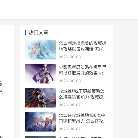
热门文章
怎么制定出完美的攻城掠
地攻略以击败韩瑶 怎样给
自己制定完美人生
2026-06-03
火影忍者忍法贴在哪里里
可以获取最好的效果 火影
忍者忍法贴兑换s
2026-06-03
原
攻城掠地2王更新策略怎
己
么增强防御能力 攻城掠地
2级王朝前置条件
2026-06-02
怎么在攻城掠地186本中
迅速积累战力 怎么在攻城
掠地里买武器
2026-06-02