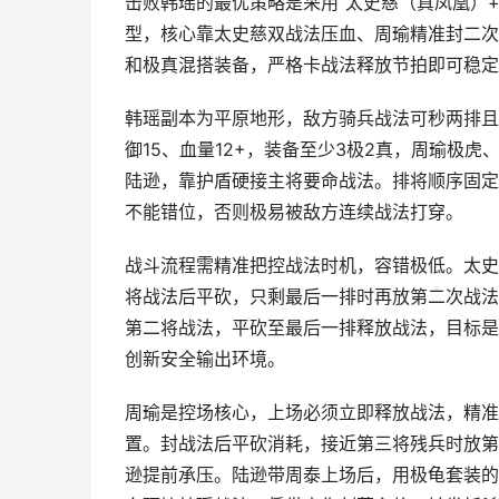
击败韩瑶的最优策略是采用“太史慈（真凤凰）
型，核心靠太史慈双战法压血、周瑜精准封二次
和极真混搭装备，严格卡战法释放节拍即可稳定
韩瑶副本为平原地形，敌方骑兵战法可秒两排且
御15、血量12+，装备至少3极2真，周瑜极
陆逊，靠护盾硬接主将要命战法。排将顺序固定
不能错位，否则极易被敌方连续战法打穿。
战斗流程需精准把控战法时机，容错极低。太史
将战法后平砍，只剩最后一排时再放第二次战法
第二将战法，平砍至最后一排释放战法，目标是
创新安全输出环境。
周瑜是控场核心，上场必须立即释放战法，精准
置。封战法后平砍消耗，接近第三将残兵时放第
逊提前承压。陆逊带周泰上场后，用极龟套装的