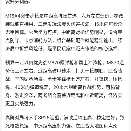
家升分利器。
M16A4突击步枪是中距离抗压首选，六万左右造价，零改
装就能直接用，三连发玩法爆头伤害拉满，15米内可秒杀
无甲目标。它后坐力可控，中距离对枪优势明显，适合架
点防守、卡点消耗方法，组合基础配件就能稳定输出，经
济局中折损风险低，是平民玩家中距离作战的核心选择。
预算十万以内优先选M870霰弹枪和勇士冲锋枪，M870造
价仅三万左右，近距离破甲秒杀，打头一枪制胜，适合巷
战、室内贴脸场景。勇士冲锋枪七万左右，开镜快、压枪
稳，40米内弹道稳定，20米常规距离作战强势，可偷背
身、游走突袭，两者组合覆盖近距离和中近距离，经济实
惠且实战强力。
高阶对局可入手SR25连狙，满改后精度高、稳定性好，致
死枪数稳定，中远距离压制力强。它适合大地图远点架