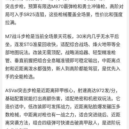
突击步枪，预算有限选M870霰弹枪和勇士冲锋枪，高阶对
局可入手SR25连狙，这些枪械覆盖全场景，性价比和强度
拉满。
M7战斗步枪是当前全场景天花板，30米内几乎无水平后
坐，连发STG准星回收快，适配综合战场、烽火地带等全
部地图玩法。改装无需顶配，战略消焰器、轻型精准枪
管、垂直前握把组合全息瞄准镜即可稳定输出，中距离点
射和近距离泼水都强势，新人到高阶都能驾驭，是优先入
手的全能枪选。
ASVal突击步枪是近距离碎甲核心，射速高达972发/分，
基础配置就能打出高额伤害，适配绝密和机密双玩法。它
造价适中，低改装即可发挥战力，近距离贴脸爆发碾压多
数枪械，中距离对枪也有一战之力，适合突进绕后、近距
离突袭方法，组合四级弹可快速击破高甲敌人，是进阶玩