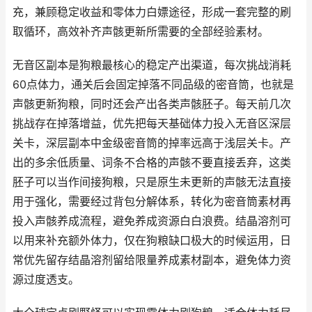
充，兼顾稳定收益和零体力白嫖途径，形成一套完整的刷
取循环，高效补齐声骸更新所需要的全部经验素材。
无音区副本是狗粮最核心的稳定产出渠道，每次挑战消耗
60点体力，通关后会固定掉落不同品级的密音筒，也就是
声骸更新狗粮，同时还会产出各类声骸胚子。每天前几次
挑战存在掉落增益，优先把每天基础体力投入无音区深层
关卡，深层副本中金级密音筒的掉率远高于浅层关卡。产
出的多余低质量、词条不合格的声骸不要直接丢弃，这类
胚子可以当作间接狗粮，只是原生未更新的声骸无法直接
用于强化，需要经过背包分解体系，转化为密音筒素材再
投入声骸养成流程，避免养成资源白白浪费。结晶溶剂可
以用来补充额外体力，仅在狗粮缺口极大的时候运用，日
常优先留存结晶溶剂留给限量养成素材副本，避免体力资
源过度透支。