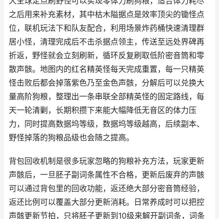
大全球定点刷野怪可以实现零体力刷狗粮，适合体力耗尽
之后用来补充素材，其中枯木隘据点是效率顶尖的锄怪点
位，联机玩法下和队友配合，利用场景炸药桶快速清理群
居小怪，清理完成后不击杀据点领主，传送至远处界碑再
折返，野怪就会立刻刷新，循环反复刷取低阶密音筒和零
散声骸。地图内的红名精英怪每天完成重置，每一只精英
怪击败后都会掉落紫色乃至金色声骸，分解后可以兑换大
量高阶狗粮，整理出一条串联全部精英怪的固定路线，每
天一轮清剿，长期积攒下来能大幅降低无音区的体力压
力，同时提高数据坞等级，数据坞等级越高，后续副本、
野怪掉落的狗粮品级也会随之提高。
背包回收机制是很多玩家忽略的狗粮补充方法，玩家更新
声骸后，一旦胚子副词条属性不合格，更新后废弃的声骸
可以通过背包里的回收功能，返还绝大部分密音筒经验，
返还比例可以覆盖大部分更新消耗。日常养成时可以把控
声骸更新节拍，只将胚子更新到10级来解开副词条，词条