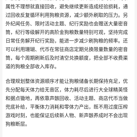
属性不理想就直接回收，避免继续更新造成经验损耗，通
过回收反复循环利用狗粮资源，减少额外刷取的压力。另
外纪闻任务、限时活动主题、纪行奖励也会赠送大量密音
筒，纪行等级解开的高阶金狗粮数量特别可观，坚持完成
日常任务解开纪行奖励，能进一步减少刷狗粮的频率。还
可以利用珊瑚、代币在常驻商店定期兑换限量数量的密音
筒，每个周期刷新后及时清空兑换额度，把全部不收费渠
道的狗粮全部收入库存。
合理规划整体资源顺序才能让狗粮储备长期保持充足，优
先分配每天体力给无音区，体力耗尽后进行大全球精英怪
和据点锄地，再依靠声骸回收、活动主题、商店代币当做
兜底补给，平衡体力消耗和零体力产出，既不用过度压榨
游戏时刻，也能保证后续新人物、新声骸养成时不会出现
狗粮断层。