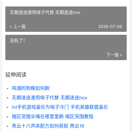
无期迷途澈用啥子代替 无期迷途nox
« 上一篇
2026-07-08
没有了！
下一篇 »
延伸阅读
鸣潮的狗粮如何刷
无期迷途澈用啥子代替 无期迷途nox
lol手机游戏盖伦为啥子冷门 手机英雄联盟盖伦
暗区突围伞绳在哪里里刷 暗区突围教程
燕云十六声床配方如何获取 燕云16