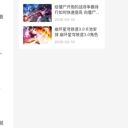
给僵尸开炮的战场争霸排
行如何快速提高 向僵尸开
肤
炮什么人物好
2026-03-10
崩坏星穹铁道3.0卡池安
排 崩坏星穹铁道3.0角色
2026-03-10
、
。
就