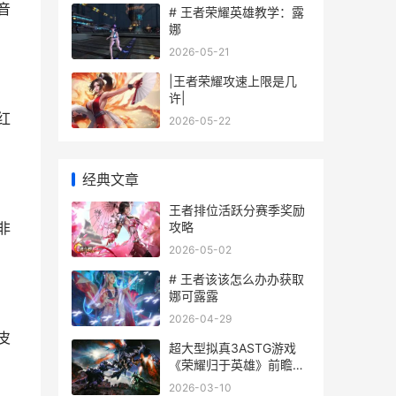
音
# 王者荣耀英雄教学：露
娜
2026-05-21
|王者荣耀攻速上限是几
许|
红
2026-05-22
经典文章
王者排位活跃分赛季奖励
攻略
非
2026-05-02
# 王者该该怎么办办获取
娜可露露
2026-04-29
皮
超大型拟真3ASTG游戏
《荣耀归于英雄》前瞻信
息盘点 拟真模型官网
2026-03-10