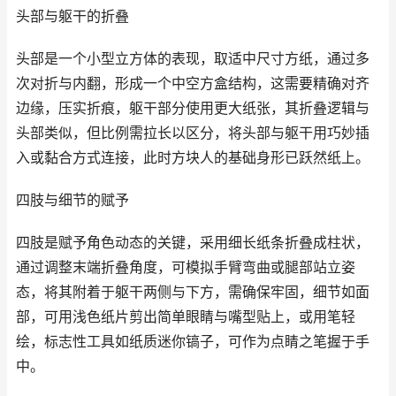
头部与躯干的折叠
头部是一个小型立方体的表现，取适中尺寸方纸，通过多
次对折与内翻，形成一个中空方盒结构，这需要精确对齐
边缘，压实折痕，躯干部分使用更大纸张，其折叠逻辑与
头部类似，但比例需拉长以区分，将头部与躯干用巧妙插
入或黏合方式连接，此时方块人的基础身形已跃然纸上。
四肢与细节的赋予
四肢是赋予角色动态的关键，采用细长纸条折叠成柱状，
通过调整末端折叠角度，可模拟手臂弯曲或腿部站立姿
态，将其附着于躯干两侧与下方，需确保牢固，细节如面
部，可用浅色纸片剪出简单眼睛与嘴型贴上，或用笔轻
绘，标志性工具如纸质迷你镐子，可作为点睛之笔握于手
中。