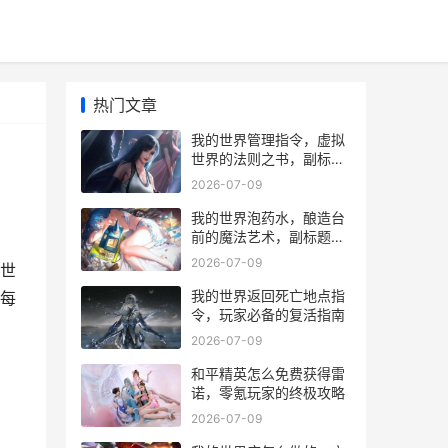
热门文章
我的世界管理指令，虚拟
世界的法则之书，副标
题，方块宇宙的无声权杖
2026-07-09
我的世界泡药水，酿造台
前的魔法艺术，副标题，
一瓶药水承载的生存与冒
2026-07-09
世
险哲学
我的世界返回死亡地点指
每
令，玩家必备的复活指南
2026-07-09
和平精英怎么免费获得雷
诺，零氪玩家的终极攻略
2026-07-09