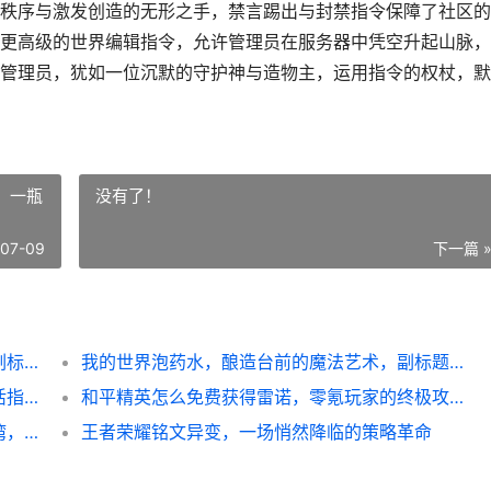
秩序与激发创造的无形之手，禁言踢出与封禁指令保障了社区的
更高级的世界编辑指令，允许管理员在服务器中凭空升起山脉，
管理员，犹如一位沉默的守护神与造物主，运用指令的权杖，默
，一瓶
没有了！
-07-09
下一篇 
我的世界管理指令，虚拟世界的法则之书，副标题，方块宇宙的无声权杖
我的世界泡药水，酿造台前的魔法艺术，副标题，一瓶药水承载的生存与冒险哲学
我的世界返回死亡地点指令，玩家必备的复活指南
和平精英怎么免费获得雷诺，零氪玩家的终极攻略
我的世界床怎么做的，方块世界中的温馨港湾，副标题，生存必备与建造艺术
王者荣耀铭文异变，一场悄然降临的策略革命