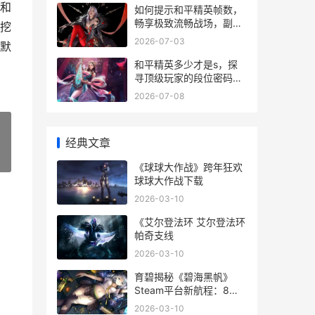
和
如何提示和平精英帧数，
畅享极致流畅战场，副标
挖
题，资深玩家实战优化指
2026-07-03
默
南
和平精英多少才是s，探
寻顶级玩家的段位密码，
副标题，从数据到意识的
2026-07-08
全面解析
经典文章
»
《球球大作战》跨年狂欢
球球大作战下载
2026-03-10
《艾尔登法环 艾尔登法环
帕奇支线
2026-03-10
育碧揭秘《碧海黑帆》
Steam平台新航程：8月
23日扬帆出发 碧海官网
2026-03-10