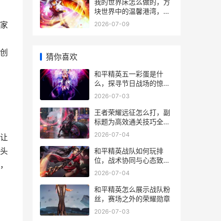
我的世界床怎么做的，方
块世界中的温馨港湾，副
标题，生存必备与建造艺
家
2026-07-09
术
创
猜你喜欢
和平精英五一彩蛋是什
么，探寻节日战场的惊喜
副标题
2026-07-03
王者荣耀远征怎么打，副
标题为高效通关技巧全解
析
2026-07-04
让
头
和平精英战队如何玩排
位，战术协同与心态致胜
，
之道
2026-07-04
和平精英怎么展示战队粉
丝，赛场之外的荣耀勋章
2026-07-03