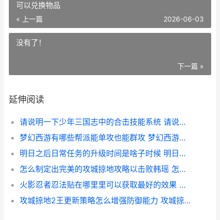
可以兑换物品
« 上一篇
2026-06-03
没有了！
下一篇 »
延伸阅读
请说明一下少年三国志中的合击技能系统 请说明一下少年的心理
梦幻西游有哪些帮派能单攻也能群攻 梦幻西游有哪些积分可以兑换物品
明日之后日常任务的升级时间是啥子时候 明日之后新任务
怎么制定出完美的攻城掠地攻略以击败韩瑶 怎样给自己制定完美人生
火影忍者忍法贴在哪里里可以获取最好的效果 火影忍者忍法贴兑换s
攻城掠地2王更新策略怎么增强防御能力 攻城掠地2级王朝前置条件