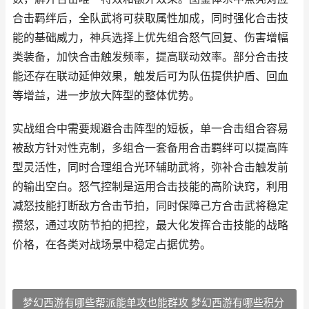
合击羁绊后，全队武将可获取属性加成，同时强化合击技
能的基础威力，神兵选择上优先组合怒气回复、伤害增幅
类装备，加快合击触发频率，提高联动效率。部分合击技
能还存在联动延伸效果，触发后可为队伍提供护盾、回血
等增益，进一步放大阵型的整体优势。
实战组合中需要规避合击阵型的短板，单一合击组合容易
被敌方针对性克制，多组合一套备用合击羁绊可以提高阵
型灵活性，同时合理组合光环辅助武将，弥补合击触发前
的输出空白。怒气控制是运用合击技能的高阶诀窍，利用
减怒技能打断敌方合击节拍，同时保障己方合击武将稳定
攒怒，通过攻防节拍的把控，最大化发挥合击技能的战略
价格，在各类对战场景中稳定占据优势。
梦幻西游有哪些帮派能单攻也能群攻 梦幻西游有哪些积分