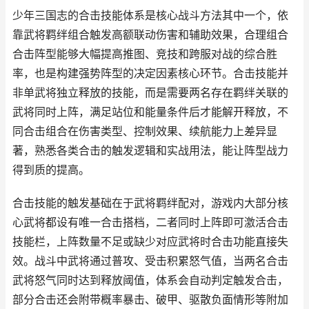
少年三国志的合击技能体系是核心战斗方法其中一个，依
靠武将羁绊组合触发高额联动伤害和辅助效果，合理组合
合击阵型能够大幅提高推图、竞技和跨服对战的综合胜
率，也是构建强势阵型的决定因素核心环节。合击技能并
非单武将独立释放的技能，而是需要两名存在羁绊关联的
武将同时上阵，满足站位和能量条件后才能解开释放，不
同合击组合在伤害类型、控制效果、续航能力上差异显
著，熟悉各类合击的触发逻辑和实战用法，能让阵型战力
得到质的提高。
合击技能的触发基础在于武将羁绊配对，游戏内大部分核
心武将都设有唯一合击搭档，二者同时上阵即可激活合击
技能栏，上阵数量不足或缺少对应武将时合击功能直接失
效。战斗中武将通过普攻、受击积累怒气值，当两名合击
武将怒气同时达到释放阈值，体系会自动判定触发合击，
部分合击还会附带概率暴击、破甲、驱散负面情形等附加