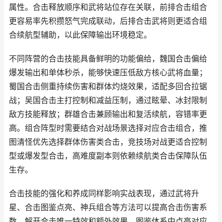
属性。合击释放顺序和武将站位存在关联，前排合击组合
更容易率先积攒怒气完成联动，后排合击武将则更适合组
合续航型辅助，以此保障输出环境稳定。
不同阵营的合击技能具备鲜明的功能偏给，魏国合击偏给
爆发输出和单体秒杀，能够快速压低敌方核心武将血量；
蜀国合击侧重持续伤害和群体灼烧效果，适配多回合拉锯
战；吴国合击主打控制和减益压制，通过眩晕、冰封限制
敌方技能释放；群雄合击兼顾输出和复活续航，容错率更
高。组合阵型时需要结合对战场景选择对应合击组合，推
图清怪优先选择群体伤害类合击，竞技场对战更适合控制
型或爆发型合击，高难度副本则依赖续航类合击保障队伍
生存。
合击技能的强化和养成同样影响实战表现，通过武将升
星、合击图鉴点亮、神兵组合等方法可以提高合击伤害系
数，解开合击唯一特效和额外效果。图鉴体系中点亮对应