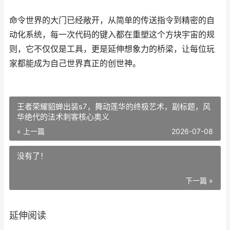
命令世界的大门已经敞开，从简单的传送指令到精密的自
动化系统，每一次代码的键入都在重塑这个方块宇宙的规
则，它不仅仅是工具，更是延伸想象力的桥梁，让每位玩
家都能成为自己世界真正的创世神。
王者荣耀貂蝉出装s7，舞动莲华的终极艺术，副标题，风
华绝代的法术刺客核心奥义
« 上一篇
2026-07-08
没有了！
下一篇 »
延伸阅读