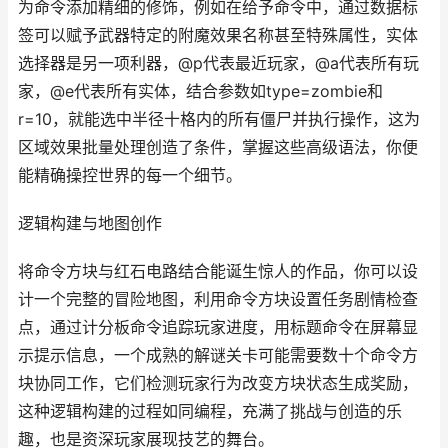
为命令添加精细的修饰，例如在给予命令中，通过数据标
签可以赋予武器特定的附魔效果名称甚至特殊属性，实体
选择器是另一项利器，@p代表最近玩家，@a代表所有玩
家，@e代表所有实体，结合参数如type=zombie和
r=10，就能选中半径十格内的所有僵尸并执行操作，这为
区域效果批量处理创造了条件，掌握这些高级语法，你便
能精确操控世界的每一个细节。
逻辑构建与地图创作
将命令方块与红石电路结合能诞生惊人的作品，你可以设
计一个完整的冒险地图，利用命令方块设置任务剧情检查
点，通过计分板命令追踪玩家进度，用标题命令在屏幕显
示提示信息，一个成熟的解谜关卡可能需要数十个命令方
块协同工作，它们检测玩家行为改变方块状态生成奖励，
这种逻辑构建的过程如同编程，充满了挑战与创造的乐
趣，也是资深玩家展现技艺的舞台。